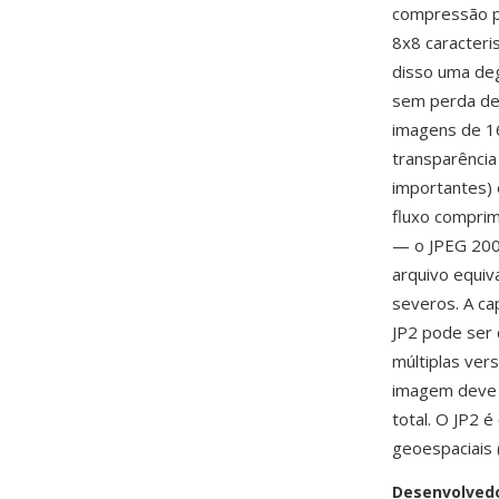
compressão po
8x8 caracteri
disso uma de
sem perda den
imagens de 16
transparência 
importantes) 
fluxo comprim
— o JPEG 200
arquivo equiv
severos. A ca
JP2 pode ser 
múltiplas ver
imagem deve s
total. O JP2 é
geoespaciais 
Desenvolved