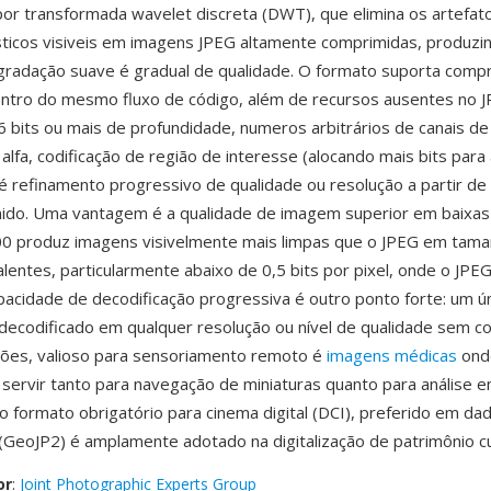
r transformada wavelet discreta (DWT), que elimina os artefat
sticos visiveis em imagens JPEG altamente comprimidas, produz
gradação suave é gradual de qualidade. O formato suporta com
tro do mesmo fluxo de código, além de recursos ausentes no JP
 bits ou mais de profundidade, numeros arbitrários de canais de 
alfa, codificação de região de interesse (alocando mais bits para
é refinamento progressivo de qualidade ou resolução a partir de
ido. Uma vantagem é a qualidade de imagem superior em baixas 
0 produz imagens visivelmente mais limpas que o JPEG em tam
alentes, particularmente abaixo de 0,5 bits por pixel, onde o JPE
pacidade de decodificação progressiva é outro ponto forte: um ú
decodificado em qualquer resolução ou nível de qualidade sem co
sões, valioso para sensoriamento remoto é
imagens médicas
ond
ervir tanto para navegação de miniaturas quanto para análise 
 o formato obrigatório para cinema digital (DCI), preferido em da
(GeoJP2) é amplamente adotado na digitalização de patrimônio cul
or
:
Joint Photographic Experts Group