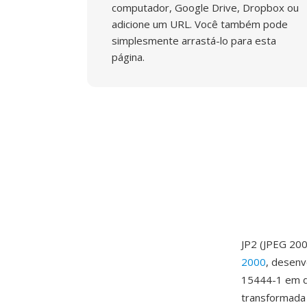
computador, Google Drive, Dropbox ou
adicione um URL. Você também pode
simplesmente arrastá-lo para esta
página.
JP2 (JPEG 20
2000
, desenv
15444-1 em d
transformada 