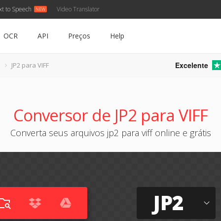
xt to Speech
Video Translator
OCR
API
Preços
Help
Excelente
JP2 para VIFF
Conversor de JP2 para VIFF
Converta seus arquivos jp2 para viff online e grátis
JP2