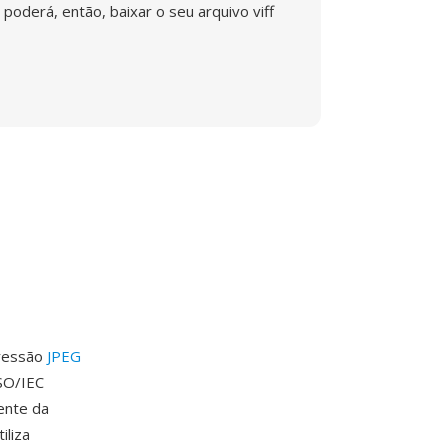
poderá, então, baixar o seu arquivo viff
pressão
JPEG
ISO/IEC
ente da
iliza