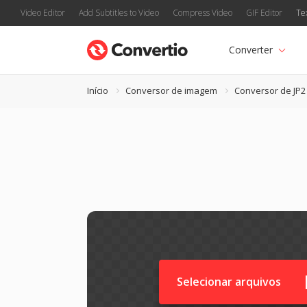
Video Editor
Add Subtitles to Video
Compress Video
GIF Editor
Te
Converter
Início
Conversor de imagem
Conversor de JP2
Selecionar arquivos