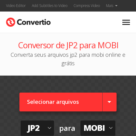
Video Editor
Add Subtitles to Video
Compress Video
Mais
Conversor de JP2 para MOBI
Converta seus arquivos jp2 para mobi online e
grátis
Selecionar arquivos
JP2
MOBI
para