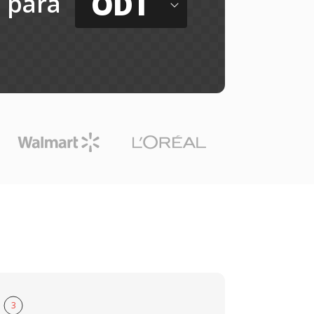
ODT
para
3