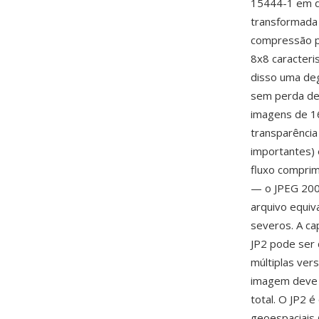
15444-1 em d
transformada 
compressão po
8x8 caracteri
disso uma de
sem perda den
imagens de 16
transparência 
importantes) 
fluxo comprim
— o JPEG 200
arquivo equiv
severos. A ca
JP2 pode ser 
múltiplas ver
imagem deve s
total. O JP2 é
geoespaciais 