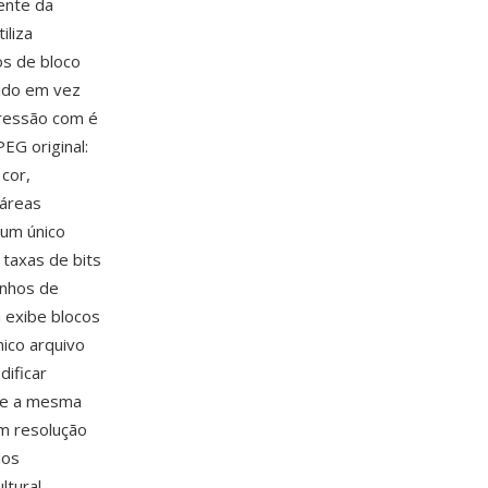
ente da
iliza
os de bloco
indo em vez
pressão com é
EG original:
cor,
 áreas
 um único
taxas de bits
anhos de
G exibe blocos
nico arquivo
dificar
e a mesma
em resolução
dos
tural.