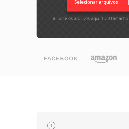
Selecionar arquivos
Solte os arquivos aqui. 1 GB tamanho
1