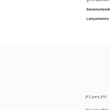
Desenvolved
Lançamento i
JP2 para JPG
JP2 para PNG