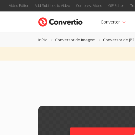
Video Editor
Add Subtitles to Video
Compress Video
GIF Editor
Te
Converter
Início
Conversor de imagem
Conversor de JP2