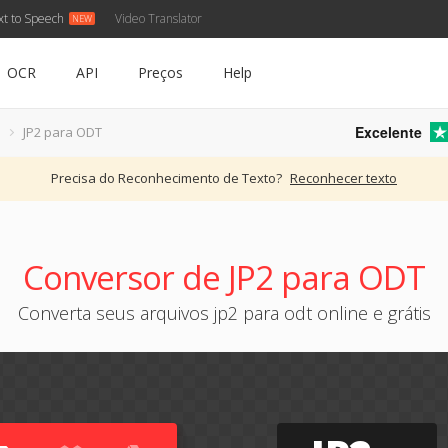
xt to Speech
Video Translator
OCR
API
Preços
Help
Excelente
JP2 para ODT
Precisa do Reconhecimento de Texto?
Reconhecer texto
Conversor de JP2 para ODT
Converta seus arquivos jp2 para odt online e grátis