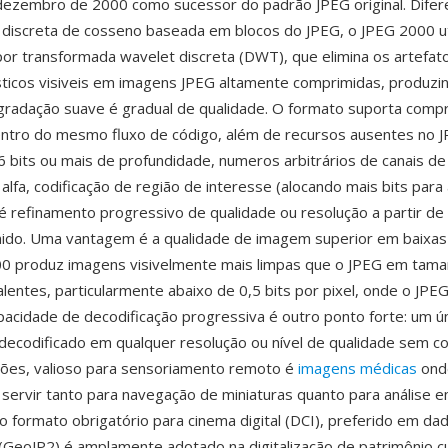
ezembro de 2000 como sucessor do padrão JPEG original. Difer
discreta de cosseno baseada em blocos do JPEG, o JPEG 2000 ut
r transformada wavelet discreta (DWT), que elimina os artefat
sticos visiveis em imagens JPEG altamente comprimidas, produz
gradação suave é gradual de qualidade. O formato suporta com
tro do mesmo fluxo de código, além de recursos ausentes no JP
 bits ou mais de profundidade, numeros arbitrários de canais de 
alfa, codificação de região de interesse (alocando mais bits para
é refinamento progressivo de qualidade ou resolução a partir de
ido. Uma vantagem é a qualidade de imagem superior em baixas 
0 produz imagens visivelmente mais limpas que o JPEG em tam
alentes, particularmente abaixo de 0,5 bits por pixel, onde o JPE
pacidade de decodificação progressiva é outro ponto forte: um ú
decodificado em qualquer resolução ou nível de qualidade sem co
sões, valioso para sensoriamento remoto é
imagens médicas
ond
ervir tanto para navegação de miniaturas quanto para análise 
 o formato obrigatório para cinema digital (DCI), preferido em da
(GeoJP2) é amplamente adotado na digitalização de patrimônio cul