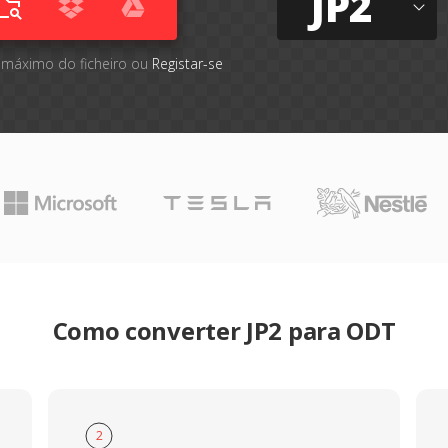
JP2
 máximo do ficheiro ou
Registar-se
Como converter JP2 para ODT
2