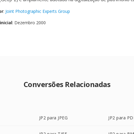
or
:
Joint Photographic Experts Group
nicial
: Dezembro 2000
Conversões Relacionadas
JP2 para JPEG
JP2 para PD
JP2 para TIFF
JP2 para B