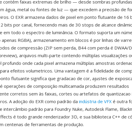
e contém faixas extremas de brilho — desde sombras profundas
m água, metal ou fontes de luz — que excedem a precisão de f
teiros. O EXR armazena dados de pixel em ponto flutuante de 16 b
32 bits por canal, fornecendo mais de 30 stops de alcance dinâm
e em todo o espectro de luminância. O formato suporta um númer
o apenas RGBA), armazenamento em blocos é por linhas de varre
todos de compressão (ZIP sem perda, B44 com perda é DWAA/
preview), arquivos multi-parte contendo múltiplas visualizações 
l profundo onde cada pixel armazena múltiplas amostras ordena
para efeitos volumetricos. Uma vantagem é a fidelidade de comp
onto flutuante significa que gradacao de cor, ajustes de exposic
o é operações de composição multicamada produzem resultados
te corretos sem às faixas, cortes ou artefatos de quantizacao 
eiros. A adoção do EXR como padrão da
indústria de VFX
é outra f
e intercâmbio padrão para Foundry Nuke, Autodesk Flame, Blackm
ffects é todo grande renderizador 3D, e sua biblioteca C++ de c
em centenas de ferramentas de produção.