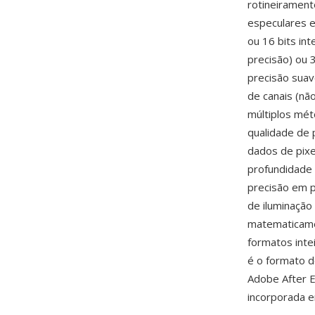
rotineirament
especulares e
ou 16 bits in
precisão) ou 
precisão suav
de canais (nã
múltiplos mé
qualidade de 
dados de pixe
profundidade 
precisão em p
de iluminaçã
matematicamen
formatos int
é o formato d
Adobe After E
incorporada 