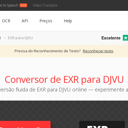
xt to Speech
Video Translator
OCR
API
Preços
Help
Excelente
R
EXR para DJVU
Precisa do Reconhecimento de Texto?
Reconhecer texto
Conversor de EXR para DJVU
ersão fluida de EXR para DJVU online — experimente 