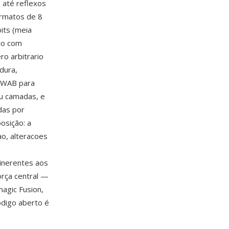
 até reflexos
ormatos de 8
its (meia
ico com
o arbitrario
dura,
DWAB para
ou camadas, e
das por
osição: a
ao, alteracoes
inerentes aos
orça central —
agic Fusion,
ódigo aberto é