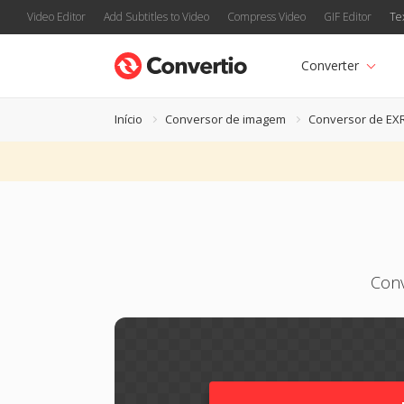
Video Editor
Add Subtitles to Video
Compress Video
GIF Editor
Te
Converter
Início
Conversor de imagem
Conversor de EX
Conv