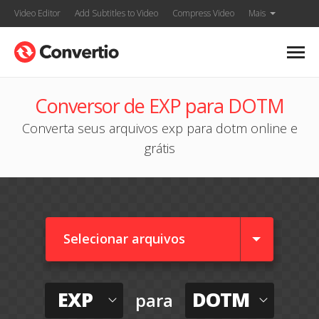
Video Editor
Add Subtitles to Video
Compress Video
Mais
Conversor de EXP para DOTM
Converta seus arquivos exp para dotm online e
grátis
Selecionar arquivos
EXP
DOTM
para