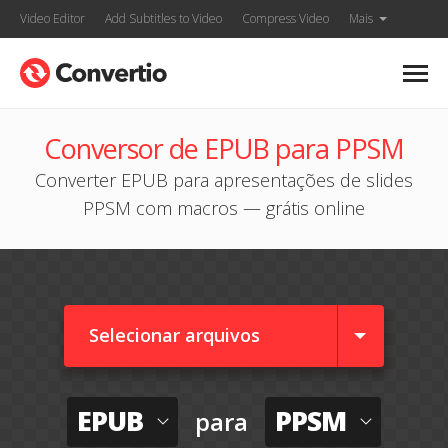
Video Editor
Add Subtitles to Video
Compress Video
Mais
Conversor de EPUB para PPSM
Converter EPUB para apresentações de slides
PPSM com macros — grátis online
Selecionar arquivos
EPUB
PPSM
para