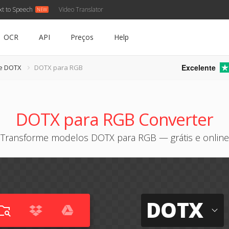
xt to Speech
Video Translator
OCR
API
Preços
Help
Excelente
e DOTX
DOTX para RGB
DOTX para RGB Converter
Transforme modelos DOTX para RGB — grátis e online
DOTX