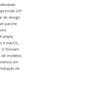
dividuais
ompressão ZIP
r de design
um pacote
como
 A ampla
ws é macOS,
. O formato
s de modelos
cumentos em
ormatação de