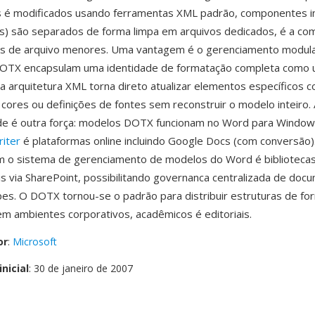
s é modificados usando ferramentas XML padrão, componentes in
as) são separados de forma limpa em arquivos dedicados, é a c
s de arquivo menores. Uma vantagem é o gerenciamento modula
TX encapsulam uma identidade de formatação completa como 
 é a arquitetura XML torna direto atualizar elementos específicos 
ores ou definições de fontes sem reconstruir o modelo inteiro.
ade é outra força: modelos DOTX funcionam no Word para Windo
riter
é plataformas online incluindo Google Docs (com conversão)
om o sistema de gerenciamento de modelos do Word é biblioteca
is via SharePoint, possibilitando governanca centralizada de do
es. O DOTX tornou-se o padrão para distribuir estruturas de f
 ambientes corporativos, acadêmicos é editoriais.
or
:
Microsoft
nicial
: 30 de janeiro de 2007