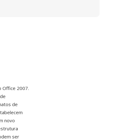
o Office 2007.
 de
matos de
stabelecem
um novo
strutura
odem ser