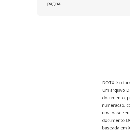
página.
DOTX é o fo
Um arquivo D
documento, pa
numeracao, c
uma base reu
documento DO
baseada em X