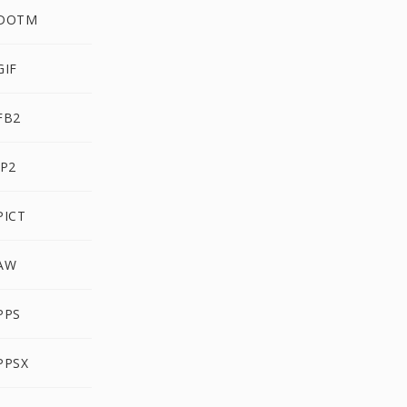
 DOTM
GIF
FB2
JP2
PICT
 AW
PPS
PPSX