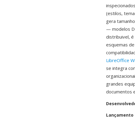
inspecionado
(estilos, tem
gera tamanho
— modelos DO
distribuivel,
esquemas de c
compatibilid
LibreOffice W
se integra c
organizaciona
grandes equip
documentos em
Desenvolved
Lançamento i