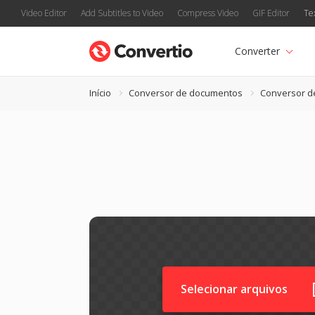
Video Editor
Add Subtitles to Video
Compress Video
GIF Editor
Te
Converter
Início
Conversor de documentos
Conversor d
Selecionar arquivos