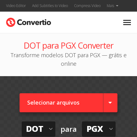
Video Editor
Add Subtitles to Video
Compress Video
Mais
DOT para PGX Converter
Transforme modelos DOT para PGX — grátis e
online
Selecionar arquivos
DOT
PGX
para