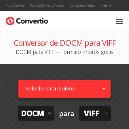
Video Editor
Add Subtitles to Video
Compress Video
Mais
Conversor de DOCM para VIFF
DOCM para VIFF — formato Khoros grátis
Selecionar arquivos
DOCM
VIFF
para