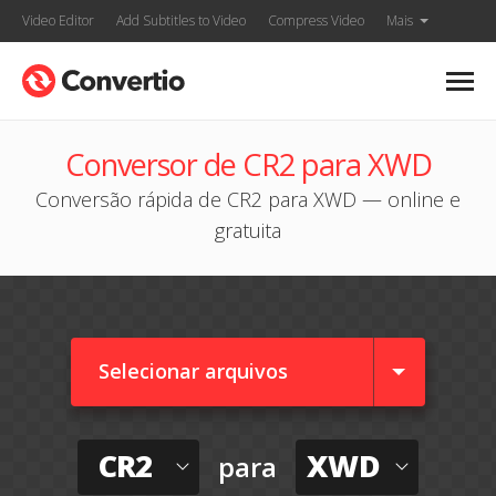
Video Editor
Add Subtitles to Video
Compress Video
Mais
Conversor de CR2 para XWD
Conversão rápida de CR2 para XWD — online e
gratuita
Selecionar arquivos
CR2
XWD
para