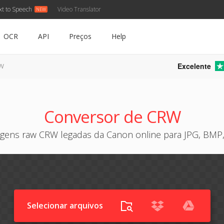
xt to Speech
Video Translator
OCR
API
Preços
Help
Excelente
RW
Conversor de CRW
gens raw CRW legadas da Canon online para JPG, BMP,
Selecionar arquivos