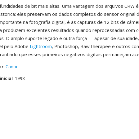
fundidades de bit mais altas. Uma vantagem dos arquivos CRW é
storica: eles preservam os dados completos do sensor original 
importante na fotografia digital, é às capturas de 12 bits de câm
a produzem excelentes resultados quando reprocessadas com 
. O amplo suporte legado é outra força — apesar de sua idade
vel pelo Adobe
Lightroom
, Photoshop, RawTherapee é outros co
antindo que esses primeiros negativos digitais permaneçam ace
or
:
Canon
nicial
: 1998