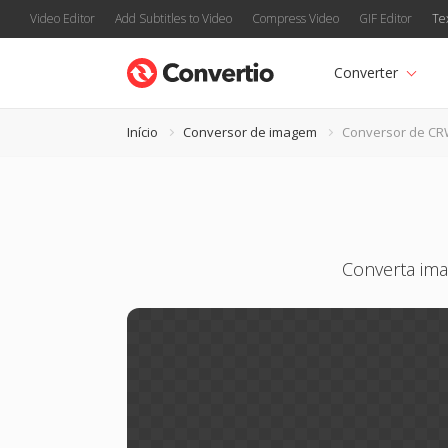
Video Editor
Add Subtitles to Video
Compress Video
GIF Editor
Te
Converter
Início
Conversor de imagem
Conversor de C
Converta ima