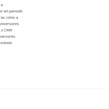
 a
de um periodo
eras como a
conversores
, o CRW
nversores
ssíveis.