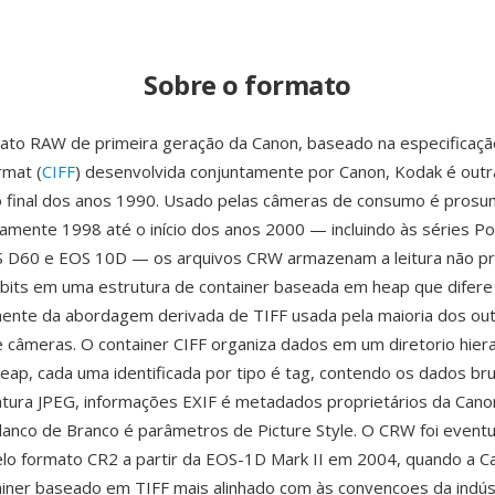
Sobre o formato
ato RAW de primeira geração da Canon, baseado na especificaç
rmat (
CIFF
) desenvolvida conjuntamente por Canon, Kodak é out
 final dos anos 1990. Usado pelas câmeras de consumo é prosu
mente 1998 até o início dos anos 2000 — incluindo às séries P
 D60 e EOS 10D — os arquivos CRW armazenam a leitura não p
bits em uma estrutura de container baseada em heap que difere
ente da abordagem derivada de TIFF usada pela maioria dos ou
e câmeras. O container CIFF organiza dados em um diretorio hier
eap, cada uma identificada por tipo é tag, contendo os dados br
tura JPEG, informações EXIF é metadados proprietários da Canon
lanco de Branco é parâmetros de Picture Style. O CRW foi event
elo formato CR2 a partir da EOS-1D Mark II em 2004, quando a 
iner baseado em TIFF mais alinhado com às convencoes da indús