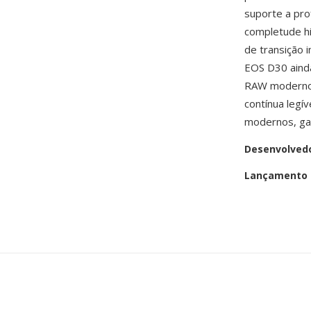
suporte a pro
completude hi
de transição 
EOS D30 aind
RAW modernos
contínua legí
modernos, gar
Desenvolved
Lançamento i