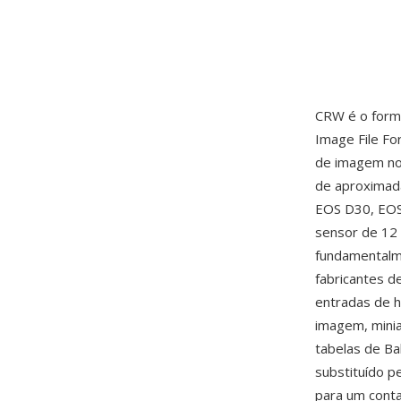
CRW é o form
Image File Fo
de imagem no
de aproximada
EOS D30, EOS
sensor de 12 
fundamentalm
fabricantes d
entradas de h
imagem, minia
tabelas de Ba
substituído p
para um conta