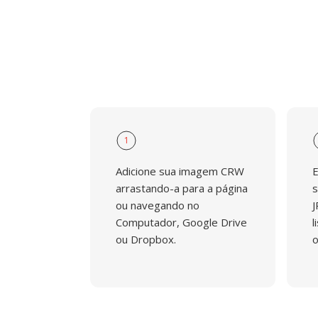
1
Adicione sua imagem CRW
E
arrastando-a para a página
s
ou navegando no
J
Computador, Google Drive
l
ou Dropbox.
o