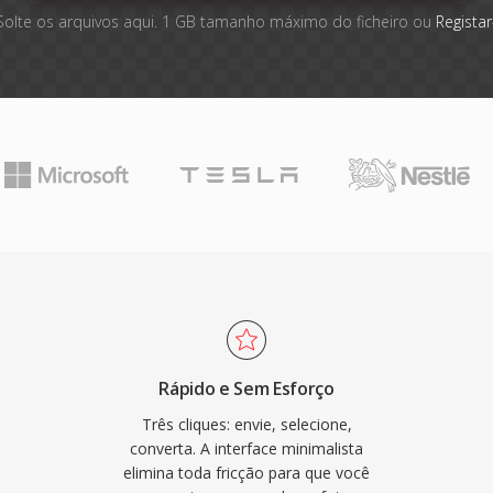
Solte os arquivos aqui. 1 GB tamanho máximo do ficheiro ou
Registar
Rápido e Sem Esforço
Três cliques: envie, selecione,
converta. A interface minimalista
elimina toda fricção para que você