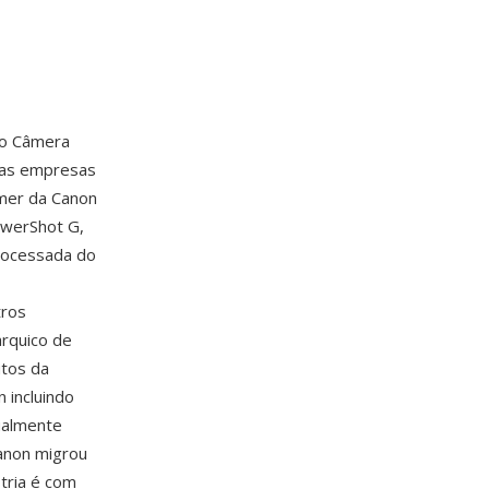
ão Câmera
ras empresas
mer da Canon
owerShot G,
rocessada do
tros
arquico de
utos da
 incluindo
ualmente
Canon migrou
tria é com