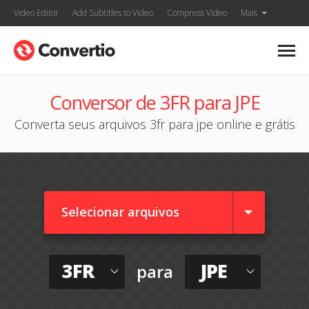
Video Editor
Add Subtitles to Video
Compress Video
Mais
Conversor de 3FR para JPE
Converta seus arquivos 3fr para jpe online e grátis
Selecionar arquivos
3FR
JPE
para