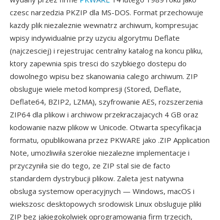
czesc narzedzia PKZIP dla MS-DOS. Format przechowuje
kazdy plik niezaleznie wewnatrz archiwum, kompresujac
wpisy indywidualnie przy uzyciu algorytmu Deflate
(najczesciej) i rejestrujac centralny katalog na koncu pliku,
ktory zapewnia spis tresci do szybkiego dostepu do
dowolnego wpisu bez skanowania calego archiwum. ZIP
obsluguje wiele metod kompresji (Stored, Deflate,
Deflate64, BZIP2, LZMA), szyfrowanie AES, rozszerzenia
ZIP64 dla plikow i archiwow przekraczajacych 4 GB oraz
kodowanie nazw plikow w Unicode. Otwarta specyfikacja
formatu, opublikowana przez PKWARE jako .ZIP Application
Note, umozliwiła szerokie niezalezne implementacje i
przyczyniła sie do tego, ze ZIP stal sie de facto
standardem dystrybucji plikow. Zaleta jest natywna
obsluga systemow operacyjnych — Windows, macOS i
wiekszosc desktopowych srodowisk Linux obsluguje pliki
ZIP bez jakiegokolwiek oprogramowania firm trzecich,