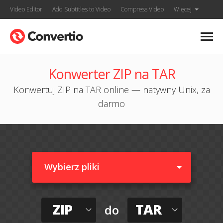
Video Editor
Add Subtitles to Video
Compress Video
Więcej
Konwerter ZIP na TAR
Konwertuj ZIP na TAR online — natywny Unix, za
darmo
Wybierz pliki
ZIP
TAR
do