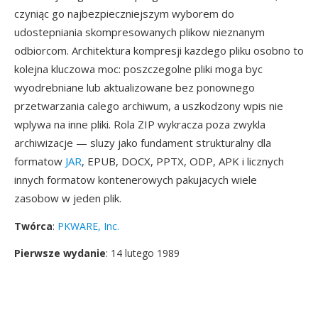
czyniąc go najbezpieczniejszym wyborem do
udostepniania skompresowanych plikow nieznanym
odbiorcom. Architektura kompresji kazdego pliku osobno to
kolejna kluczowa moc: poszczegolne pliki moga byc
wyodrebniane lub aktualizowane bez ponownego
przetwarzania calego archiwum, a uszkodzony wpis nie
wplywa na inne pliki. Rola ZIP wykracza poza zwykla
archiwizacje — sluzy jako fundament strukturalny dla
formatow
JAR
, EPUB, DOCX, PPTX, ODP, APK i licznych
innych formatow kontenerowych pakujacych wiele
zasobow w jeden plik.
Twórca
:
PKWARE, Inc.
Pierwsze wydanie
: 14 lutego 1989