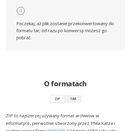
3
Poczekaj, aż plik zostanie przekonwertowany do
formatu tar; od razu po konwersji możesz go
pobrać.
O formatach
ZIP
TAR
ZIP to najszerzej uzywany format archiwow w
informatyce, pierwotnie stworzony przez Phila Katza i
wydany przez firme
PKWARE
14 lutego 1989 roku jako