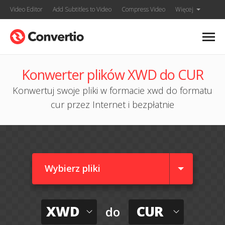
Video Editor
Add Subtitles to Video
Compress Video
Więcej
Konwerter plików XWD do CUR
Konwertuj swoje pliki w formacie xwd do formatu
cur przez Internet i bezpłatnie
Wybierz pliki
XWD
CUR
do