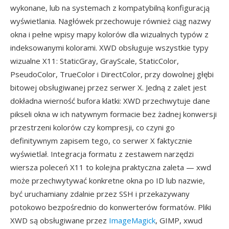
wykonane, lub na systemach z kompatybilną konfiguracją
wyświetlania. Nagłówek przechowuje również ciąg nazwy
okna i pełne wpisy mapy kolorów dla wizualnych typów z
indeksowanymi kolorami. XWD obsługuje wszystkie typy
wizualne X11: StaticGray, GrayScale, StaticColor,
PseudoColor, TrueColor i DirectColor, przy dowolnej głębi
bitowej obsługiwanej przez serwer X. Jedną z zalet jest
dokładna wierność bufora klatki: XWD przechwytuje dane
pikseli okna w ich natywnym formacie bez żadnej konwersji
przestrzeni kolorów czy kompresji, co czyni go
definitywnym zapisem tego, co serwer X faktycznie
wyświetlał. Integracja formatu z zestawem narzędzi
wiersza poleceń X11 to kolejna praktyczna zaleta — xwd
może przechwytywać konkretne okna po ID lub nazwie,
być uruchamiany zdalnie przez SSH i przekazywany
potokowo bezpośrednio do konwerterów formatów. Pliki
XWD są obsługiwane przez
ImageMagick
, GIMP, xwud