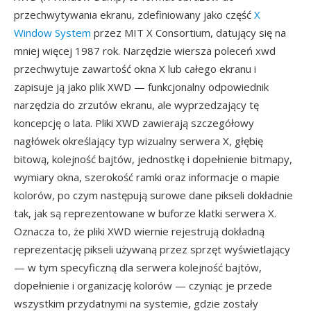
przechwytywania ekranu, zdefiniowany jako część
X
Window System
przez MIT X Consortium, datujący się na
mniej więcej 1987 rok. Narzędzie wiersza poleceń xwd
przechwytuje zawartość okna X lub całego ekranu i
zapisuje ją jako plik XWD — funkcjonalny odpowiednik
narzędzia do zrzutów ekranu, ale wyprzedzający tę
koncepcję o lata. Pliki XWD zawierają szczegółowy
nagłówek określający typ wizualny serwera X, głębię
bitową, kolejność bajtów, jednostkę i dopełnienie bitmapy,
wymiary okna, szerokość ramki oraz informacje o mapie
kolorów, po czym następują surowe dane pikseli dokładnie
tak, jak są reprezentowane w buforze klatki serwera X.
Oznacza to, że pliki XWD wiernie rejestrują dokładną
reprezentację pikseli używaną przez sprzęt wyświetlający
— w tym specyficzną dla serwera kolejność bajtów,
dopełnienie i organizację kolorów — czyniąc je przede
wszystkim przydatnymi na systemie, gdzie zostały