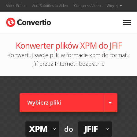
Video Editor
Add Subtitles to Video
Compress Video
Więcej
Konwerter plików XPM do JFIF
Konwertuj swoje pliki w formacie xpm do formatu
jfif przez Internet i bezpłatnie
Wybierz pliki
XPM
JFIF
do