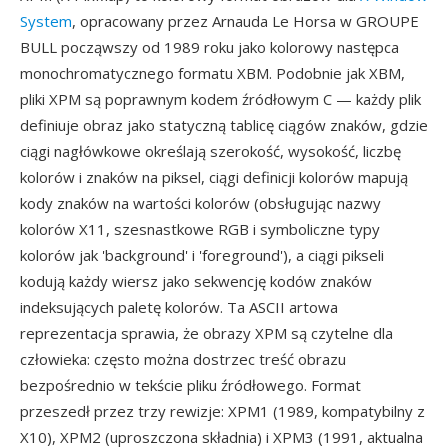
System
, opracowany przez Arnauda Le Horsa w GROUPE
BULL począwszy od 1989 roku jako kolorowy następca
monochromatycznego formatu XBM. Podobnie jak XBM,
pliki XPM są poprawnym kodem źródłowym C — każdy plik
definiuje obraz jako statyczną tablicę ciągów znaków, gdzie
ciągi nagłówkowe określają szerokość, wysokość, liczbę
kolorów i znaków na piksel, ciągi definicji kolorów mapują
kody znaków na wartości kolorów (obsługując nazwy
kolorów X11, szesnastkowe RGB i symboliczne typy
kolorów jak 'background' i 'foreground'), a ciągi pikseli
kodują każdy wiersz jako sekwencję kodów znaków
indeksujących paletę kolorów. Ta ASCII artowa
reprezentacja sprawia, że obrazy XPM są czytelne dla
człowieka: często można dostrzec treść obrazu
bezpośrednio w tekście pliku źródłowego. Format
przeszedł przez trzy rewizje: XPM1 (1989, kompatybilny z
X10), XPM2 (uproszczona składnia) i XPM3 (1991, aktualna