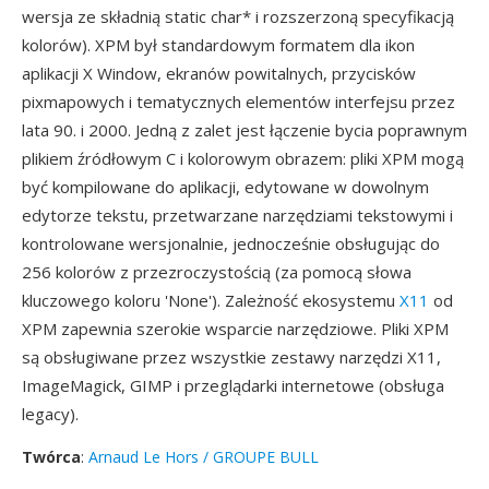
wersja ze składnią static char* i rozszerzoną specyfikacją
kolorów). XPM był standardowym formatem dla ikon
aplikacji X Window, ekranów powitalnych, przycisków
pixmapowych i tematycznych elementów interfejsu przez
lata 90. i 2000. Jedną z zalet jest łączenie bycia poprawnym
plikiem źródłowym C i kolorowym obrazem: pliki XPM mogą
być kompilowane do aplikacji, edytowane w dowolnym
edytorze tekstu, przetwarzane narzędziami tekstowymi i
kontrolowane wersjonalnie, jednocześnie obsługując do
256 kolorów z przezroczystością (za pomocą słowa
kluczowego koloru 'None'). Zależność ekosystemu
X11
od
XPM zapewnia szerokie wsparcie narzędziowe. Pliki XPM
są obsługiwane przez wszystkie zestawy narzędzi X11,
ImageMagick, GIMP i przeglądarki internetowe (obsługa
legacy).
Twórca
:
Arnaud Le Hors / GROUPE BULL