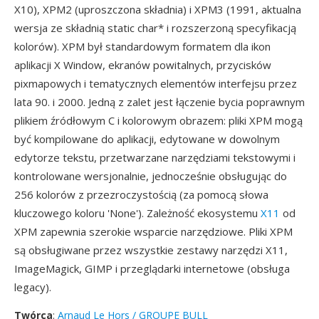
X10), XPM2 (uproszczona składnia) i XPM3 (1991, aktualna
wersja ze składnią static char* i rozszerzoną specyfikacją
kolorów). XPM był standardowym formatem dla ikon
aplikacji X Window, ekranów powitalnych, przycisków
pixmapowych i tematycznych elementów interfejsu przez
lata 90. i 2000. Jedną z zalet jest łączenie bycia poprawnym
plikiem źródłowym C i kolorowym obrazem: pliki XPM mogą
być kompilowane do aplikacji, edytowane w dowolnym
edytorze tekstu, przetwarzane narzędziami tekstowymi i
kontrolowane wersjonalnie, jednocześnie obsługując do
256 kolorów z przezroczystością (za pomocą słowa
kluczowego koloru 'None'). Zależność ekosystemu
X11
od
XPM zapewnia szerokie wsparcie narzędziowe. Pliki XPM
są obsługiwane przez wszystkie zestawy narzędzi X11,
ImageMagick, GIMP i przeglądarki internetowe (obsługa
legacy).
Twórca
:
Arnaud Le Hors / GROUPE BULL