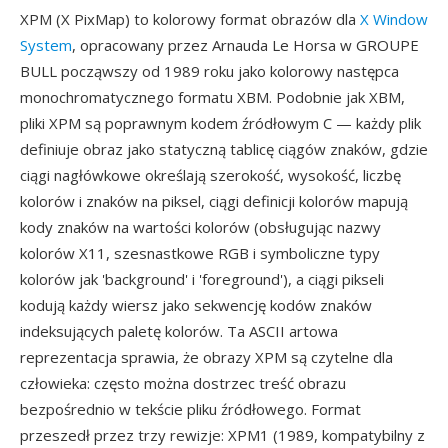
XPM (X PixMap) to kolorowy format obrazów dla
X Window
System
, opracowany przez Arnauda Le Horsa w GROUPE
BULL począwszy od 1989 roku jako kolorowy następca
monochromatycznego formatu XBM. Podobnie jak XBM,
pliki XPM są poprawnym kodem źródłowym C — każdy plik
definiuje obraz jako statyczną tablicę ciągów znaków, gdzie
ciągi nagłówkowe określają szerokość, wysokość, liczbę
kolorów i znaków na piksel, ciągi definicji kolorów mapują
kody znaków na wartości kolorów (obsługując nazwy
kolorów X11, szesnastkowe RGB i symboliczne typy
kolorów jak 'background' i 'foreground'), a ciągi pikseli
kodują każdy wiersz jako sekwencję kodów znaków
indeksujących paletę kolorów. Ta ASCII artowa
reprezentacja sprawia, że obrazy XPM są czytelne dla
człowieka: często można dostrzec treść obrazu
bezpośrednio w tekście pliku źródłowego. Format
przeszedł przez trzy rewizje: XPM1 (1989, kompatybilny z