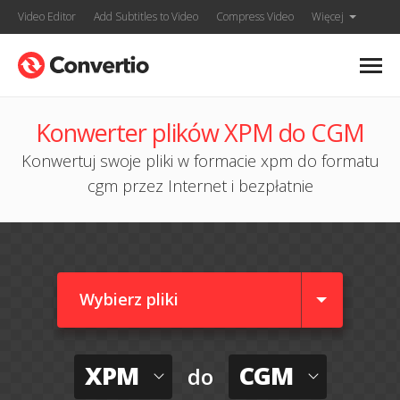
Video Editor
Add Subtitles to Video
Compress Video
Więcej
Konwerter plików XPM do CGM
Konwertuj swoje pliki w formacie xpm do formatu
cgm przez Internet i bezpłatnie
Wybierz pliki
XPM
CGM
do