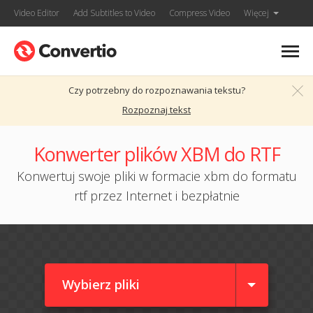
Video Editor
Add Subtitles to Video
Compress Video
Więcej
Czy potrzebny do rozpoznawania tekstu?
Rozpoznaj tekst
Konwerter plików XBM do RTF
Konwertuj swoje pliki w formacie xbm do formatu
rtf przez Internet i bezpłatnie
Wybierz pliki