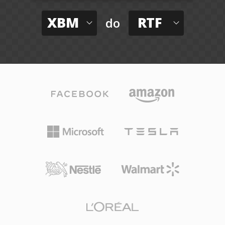
XBM
RTF
do