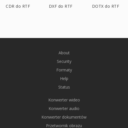
CDR do RTF
DXF do RTF
DOTX do RTF
About
Security
Formaty
Help
Status
Konwerter wideo
Konwerter audio
Konwerter dokumentów
Przetwornik obrazu