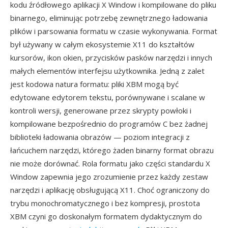
kodu źródłowego aplikacji X Window i kompilowane do pliku
binarnego, eliminując potrzebę zewnętrznego ładowania
plików i parsowania formatu w czasie wykonywania. Format
był używany w całym ekosystemie X11 do kształtów
kursorów, ikon okien, przycisków pasków narzędzi i innych
małych elementów interfejsu użytkownika. Jedną z zalet
jest kodowa natura formatu: pliki XBM mogą być
edytowane edytorem tekstu, porównywane i scalane w
kontroli wersji, generowane przez skrypty powłoki i
kompilowane bezpośrednio do programów C bez żadnej
biblioteki ładowania obrazów — poziom integracji z
łańcuchem narzędzi, którego żaden binarny format obrazu
nie może dorównać. Rola formatu jako części standardu X
Window zapewnia jego zrozumienie przez każdy zestaw
narzędzi i aplikację obsługującą X11. Choć ograniczony do
trybu monochromatycznego i bez kompresji, prostota
XBM czyni go doskonałym formatem dydaktycznym do