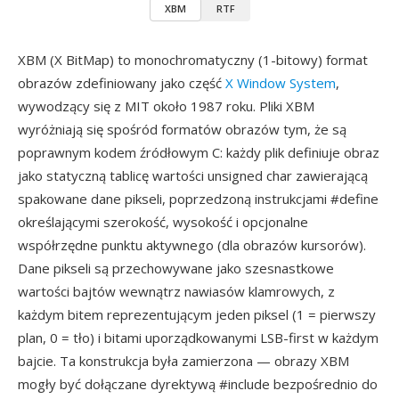
XBM
RTF
XBM (X BitMap) to monochromatyczny (1-bitowy) format
obrazów zdefiniowany jako część
X Window System
,
wywodzący się z MIT około 1987 roku. Pliki XBM
wyróżniają się spośród formatów obrazów tym, że są
poprawnym kodem źródłowym C: każdy plik definiuje obraz
jako statyczną tablicę wartości unsigned char zawierającą
spakowane dane pikseli, poprzedzoną instrukcjami #define
określającymi szerokość, wysokość i opcjonalne
współrzędne punktu aktywnego (dla obrazów kursorów).
Dane pikseli są przechowywane jako szesnastkowe
wartości bajtów wewnątrz nawiasów klamrowych, z
każdym bitem reprezentującym jeden piksel (1 = pierwszy
plan, 0 = tło) i bitami uporządkowanymi LSB-first w każdym
bajcie. Ta konstrukcja była zamierzona — obrazy XBM
mogły być dołączane dyrektywą #include bezpośrednio do