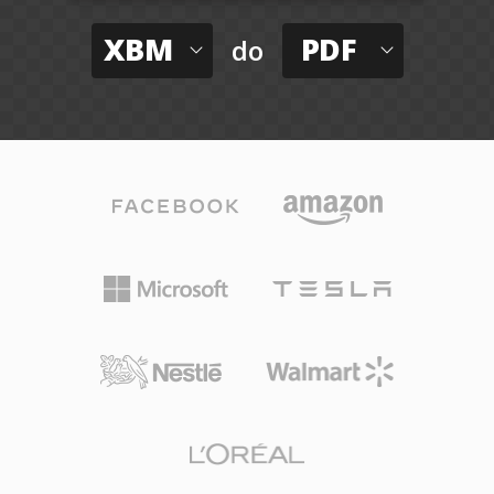
XBM
PDF
do