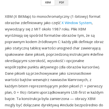
XBM
PDF
XBM (X BitMap) to monochromatyczny (1-bitowy) format
obrazów zdefiniowany jako część
X Window System
,
wywodzący się z MIT około 1987 roku. Pliki XBM
wyróżniają się spośród formatów obrazów tym, że są
poprawnym kodem źródłowym C: każdy plik definiuje obraz
jako statyczną tablicę wartości unsigned char zawierającą
spakowane dane pikseli, poprzedzoną instrukcjami #define
określającymi szerokość, wysokość i opcjonalne
współrzędne punktu aktywnego (dla obrazów kursorów).
Dane pikseli są przechowywane jako szesnastkowe
wartości bajtów wewnątrz nawiasów klamrowych, z
każdym bitem reprezentującym jeden piksel (1 = pierwszy
plan, 0 = tło) i bitami uporządkowanymi LSB-first w każdym
bajcie. Ta konstrukcja była zamierzona — obrazy XBM
mogły być dołączane dyrektywą #include bezpośrednio do