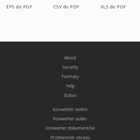
EPS do PDF
CSV do PDF
XLS do PDF
About
Security
Formaty
Help
Status
Konwerter wideo
Konwerter audio
Konwerter dokumentów
Przetwornik obrazu