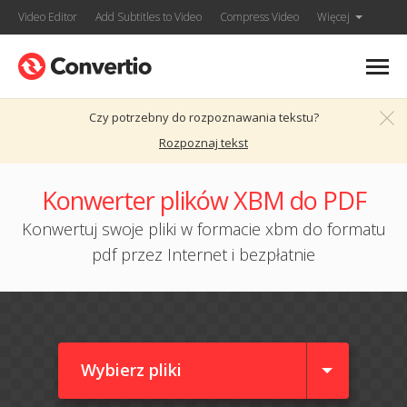
Video Editor
Add Subtitles to Video
Compress Video
Więcej
Czy potrzebny do rozpoznawania tekstu?
Rozpoznaj tekst
Konwerter plików XBM do PDF
Konwertuj swoje pliki w formacie xbm do formatu
pdf przez Internet i bezpłatnie
Wybierz pliki