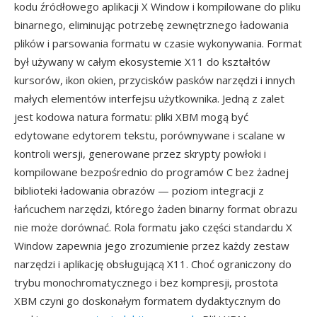
kodu źródłowego aplikacji X Window i kompilowane do pliku
binarnego, eliminując potrzebę zewnętrznego ładowania
plików i parsowania formatu w czasie wykonywania. Format
był używany w całym ekosystemie X11 do kształtów
kursorów, ikon okien, przycisków pasków narzędzi i innych
małych elementów interfejsu użytkownika. Jedną z zalet
jest kodowa natura formatu: pliki XBM mogą być
edytowane edytorem tekstu, porównywane i scalane w
kontroli wersji, generowane przez skrypty powłoki i
kompilowane bezpośrednio do programów C bez żadnej
biblioteki ładowania obrazów — poziom integracji z
łańcuchem narzędzi, którego żaden binarny format obrazu
nie może dorównać. Rola formatu jako części standardu X
Window zapewnia jego zrozumienie przez każdy zestaw
narzędzi i aplikację obsługującą X11. Choć ograniczony do
trybu monochromatycznego i bez kompresji, prostota
XBM czyni go doskonałym formatem dydaktycznym do