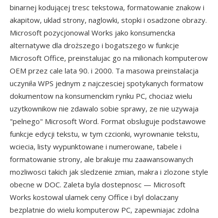
binarnej kodującej tresc tekstowa, formatowanie znakow i
akapitow, uklad strony, naglowki, stopki i osadzone obrazy.
Microsoft pozycjonowal Works jako konsumencka
alternatywe dla droższego i bogatszego w funkcje
Microsoft Office, preinstalujac go na milionach komputerow
OEM przez cale lata 90. i 2000. Ta masowa preinstalacja
uczyniła WPS jednym z najczesciej spotykanych formatow
dokumentow na konsumenckim rynku PC, chociaz wielu
uzytkownikow nie zdawalo sobie sprawy, ze nie uzywaja
"pelnego" Microsoft Word. Format obsluguje podstawowe
funkcje edycji tekstu, w tym czcionki, wyrownanie tekstu,
wciecia, listy wypunktowane i numerowane, tabele i
formatowanie strony, ale brakuje mu zaawansowanych
mozliwosci takich jak sledzenie zmian, makra i zlozone style
obecne w DOC. Zaleta byla dostepnosc — Microsoft
Works kostowal ulamek ceny Office i byl dolaczany
bezplatnie do wielu komputerow PC, zapewniajac zdolna