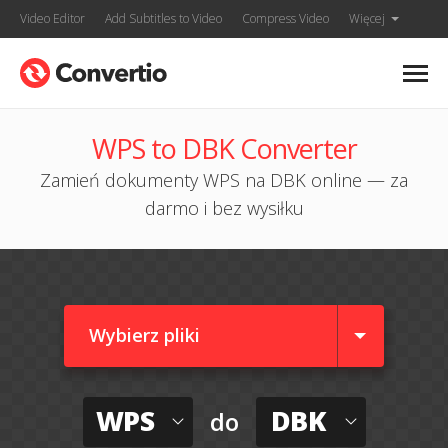
Video Editor
Add Subtitles to Video
Compress Video
Więcej
WPS to DBK Converter
Zamień dokumenty WPS na DBK online — za
darmo i bez wysiłku
Wybierz pliki
WPS
DBK
do