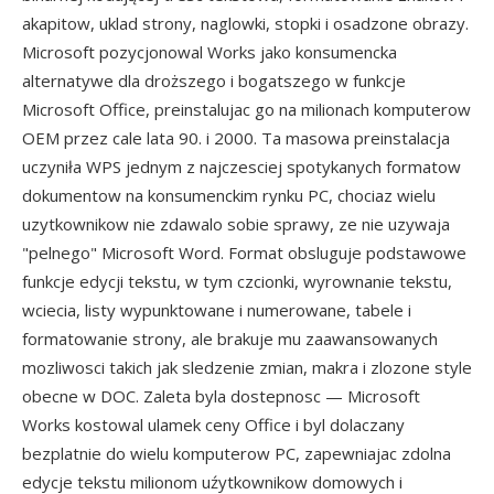
akapitow, uklad strony, naglowki, stopki i osadzone obrazy.
Microsoft pozycjonowal Works jako konsumencka
alternatywe dla droższego i bogatszego w funkcje
Microsoft Office, preinstalujac go na milionach komputerow
OEM przez cale lata 90. i 2000. Ta masowa preinstalacja
uczyniła WPS jednym z najczesciej spotykanych formatow
dokumentow na konsumenckim rynku PC, chociaz wielu
uzytkownikow nie zdawalo sobie sprawy, ze nie uzywaja
"pelnego" Microsoft Word. Format obsluguje podstawowe
funkcje edycji tekstu, w tym czcionki, wyrownanie tekstu,
wciecia, listy wypunktowane i numerowane, tabele i
formatowanie strony, ale brakuje mu zaawansowanych
mozliwosci takich jak sledzenie zmian, makra i zlozone style
obecne w DOC. Zaleta byla dostepnosc — Microsoft
Works kostowal ulamek ceny Office i byl dolaczany
bezplatnie do wielu komputerow PC, zapewniajac zdolna
edycje tekstu milionom uźytkownikow domowych i