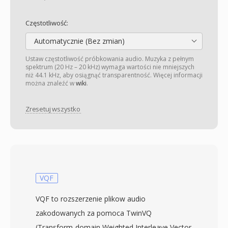
Częstotliwość:
Automatycznie (Bez zmian)
Ustaw częstotliwość próbkowania audio. Muzyka z pełnym
spektrum (20 Hz – 20 kHz) wymaga wartości nie mniejszych
niż 44.1 kHz, aby osiągnąć transparentność. Więcej informacji
można znaleźć w
wiki
.
Zresetuj wszystko
VQF
VQF to rozszerzenie plikow audio
zakodowanych za pomoca TwinVQ
(Transform-domain Weighted Interleave Vector