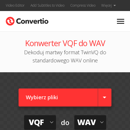
Video Editor
Add Subtitles to Video
Compress Video
Więcej
Konwerter VQF do WAV
Dekoduj martwy format TwinVQ do
standardowego WAV online
Wybierz pliki
VQF
WAV
do