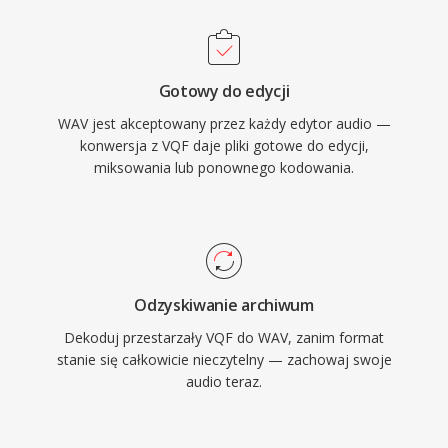
jest bezstratna wiernosc: poniewaz
standardowy WAV nie stosuje kompresji,
przechowywane dane sa dokladna cyfrowa
Gotowy do edycji
reprezentacja oryginalnego nagrania, co czyni
WAV jest akceptowany przez każdy edytor audio —
go preferowanym wyborem do masteringu i
konwersja z VQF daje pliki gotowe do edycji,
archiwizacji. WAV obsluguje rowniez osadzone
miksowania lub ponownego kodowania.
metadane przez bloki INFO i BWF,
umozliwiajac znaczniki czasowe i notatki
produkcyjne. Glownym kompromisem jest
rozmiar pliku — minuta stereo jakosci CD
zajmuje ok. 10 MB — a 32-bitowa struktura
Odzyskiwanie archiwum
RIFF narzuca limit 4 GB, choc RF64 znosi to
Dekoduj przestarzały VQF do WAV, zanim format
ograniczenie.
stanie się całkowicie nieczytelny — zachowaj swoje
audio teraz.