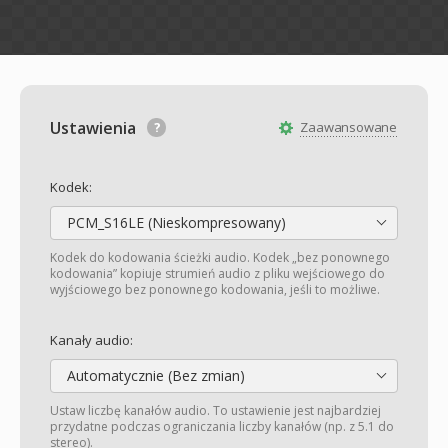
Ustawienia
Zaawansowane
Kodek:
PCM_S16LE (Nieskompresowany)
Kodek do kodowania ścieżki audio. Kodek „bez ponownego
kodowania” kopiuje strumień audio z pliku wejściowego do
wyjściowego bez ponownego kodowania, jeśli to możliwe.
Kanały audio:
Automatycznie (Bez zmian)
Ustaw liczbę kanałów audio. To ustawienie jest najbardziej
przydatne podczas ograniczania liczby kanałów (np. z 5.1 do
stereo).