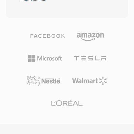
(RIFF), WAV przechowuje dane audio —
szerokiej adopcji: kodowanie bylo wolne w
najczesciej jako liniowa modulacje impulsowo-
porownaniu z MP3, obsluga sprzetowa w
kodowa (LPCM) — wraz z metadanymi
odtwarzaczach skapa, a wlascicielskie
opisujacymi czestotliwosc probkowania, glebie
licencjonowanie zniechocalo deweloperow
bitowa i liczbe kanalow. Ta prosta struktura
zewnetrznych. W 2009 roku projekt FFmpeg
uczynia WAV de facto standardem
odtworzyl dekoder TwinVQ metoda inzynierii
nieskompresowanego audio na Windowsie i
wstecznej, przynoszac obsluge odtwarzania do
uniwersalnie akceptowanym formatem
VLC i innych otwartorodlowych odtwarzaczy.
wymiany w praktycznie kazdym systemie
VQF stanowi godne uwagi studium przypadku
operacyjnym, edytorze audio i odtwarzaczu
w historii kodekow — technicznie ambitny, lecz
multimedialnym. Pliki WAV jakosci CD uzywaja
przysloniety przez rozpoed ekosystemu MP3 i
16-bitowych probek przy 44,1 kHz stereo,
pozniejszy wzrost znaczenia AAC.
natomiast profesjonalne przeplywy pracy
rutynowo stosuja 24-bitowe lub 32-bitowe
probki zmiennoprzecinkowe przy
czestotliwosciach do 192 kHz. Glowna zaleta