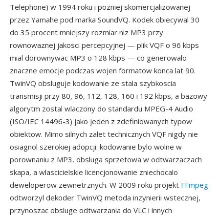
Telephone) w 1994 roku i pozniej skomercjalizowanej
przez Yamahe pod marka SoundVQ. Kodek obiecywal 30
do 35 procent mniejszy rozmiar niz MP3 przy
rownowaznej jakosci percepcyjnej — plik VQF o 96 kbps
mial dorownywac MP3 o 128 kbps — co generowalo
znaczne emocje podczas wojen formatow konca lat 90.
TwinVQ obsluguje kodowanie ze stala szybkoscia
transmisji przy 80, 96, 112, 128, 160 i 192 kbps, a bazowy
algorytm zostal wlaczony do standardu MPEG-4 Audio
(ISO/IEC 14496-3) jako jeden z zdefiniowanych typow
obiektow. Mimo silnych zalet technicznych VQF nigdy nie
osiagnol szerokiej adopcji: kodowanie bylo wolne w
porownaniu z MP3, obsluga sprzetowa w odtwarzaczach
skapa, a wlascicielskie licencjonowanie zniechocalo
deweloperow zewnetrznych. W 2009 roku projekt
FFmpeg
odtworzyl dekoder TwinVQ metoda inzynierii wstecznej,
przynoszac obsluge odtwarzania do VLC i innych