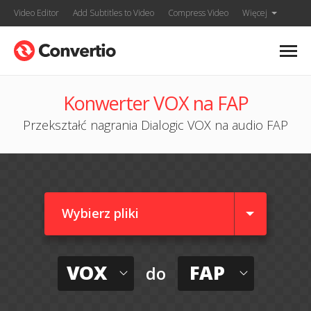
Video Editor
Add Subtitles to Video
Compress Video
Więcej
Konwerter VOX na FAP
Przekształć nagrania Dialogic VOX na audio FAP
Wybierz pliki
VOX
FAP
do