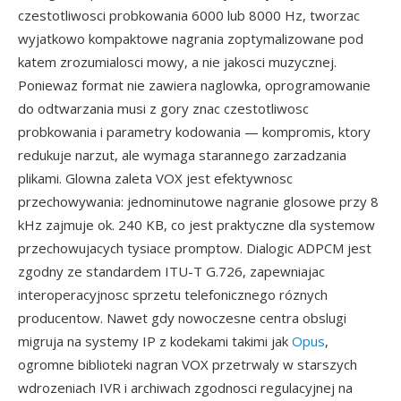
czestotliwosci probkowania 6000 lub 8000 Hz, tworzac
wyjatkowo kompaktowe nagrania zoptymalizowane pod
katem zrozumialosci mowy, a nie jakosci muzycznej.
Poniewaz format nie zawiera naglowka, oprogramowanie
do odtwarzania musi z gory znac czestotliwosc
probkowania i parametry kodowania — kompromis, ktory
redukuje narzut, ale wymaga starannego zarzadzania
plikami. Glowna zaleta VOX jest efektywnosc
przechowywania: jednominutowe nagranie glosowe przy 8
kHz zajmuje ok. 240 KB, co jest praktyczne dla systemow
przechowujacych tysiace promptow. Dialogic ADPCM jest
zgodny ze standardem ITU-T G.726, zapewniajac
interoperacyjnosc sprzetu telefonicznego róznych
producentow. Nawet gdy nowoczesne centra obslugi
migruja na systemy IP z kodekami takimi jak
Opus
,
ogromne biblioteki nagran VOX przetrwaly w starszych
wdrozeniach IVR i archiwach zgodnosci regulacyjnej na