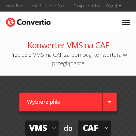
Video Editor
Add Subtitles to Video
Compress Video
Więcej
Konwerter VMS na CAF
Przejdź z VMS na CAF za pomocą konwertera w
przeglądarce
Wybierz pliki
VMS
CAF
do