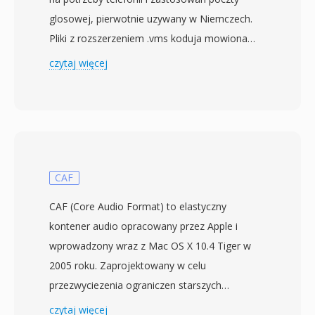
glosowej, pierwotnie uzywany w Niemczech.
Pliki z rozszerzeniem .vms koduja mowiona
zawartosc audio za pomoca modulacji delta ze
czytaj więcej
zmiennym nachyleniem (CVSD) — metody
przystosowanej do transmisji glosu o niskiej
przepustowosci przez sieci telefoniczne.
Format dziala przy 8 kHz, odpowiadajac
standardowej czestotliwosci probkowania
telefonii cyfrowej, i tworzy samoopisujace sie
CAF
pliki, ktore osadzaja parametry kodowania w
CAF (Core Audio Format) to elastyczny
krotkim naglowku. Ten naglowek odróznia VMS
kontener audio opracowany przez Apple i
od surowych strumieni CVSD, pozwalajac
wprowadzony wraz z Mac OS X 10.4 Tiger w
narzedzaiom do odtwarzania przetwarzac
2005 roku. Zaprojektowany w celu
nagrania bez zewnetrznej konfiguracji. Zestaw
przezwyciezenia ograniczen starszych
narzedzi audio SoX zapewnia natywna obsluge
formatow, CAF eliminuje pułap rozmiaru pliku
czytaj więcej
odczytu i zapisu, umozliwiajac prosta