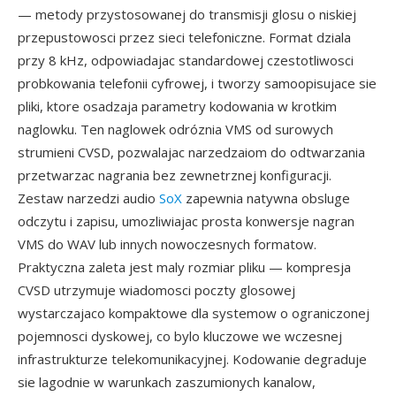
— metody przystosowanej do transmisji glosu o niskiej
przepustowosci przez sieci telefoniczne. Format dziala
przy 8 kHz, odpowiadajac standardowej czestotliwosci
probkowania telefonii cyfrowej, i tworzy samoopisujace sie
pliki, ktore osadzaja parametry kodowania w krotkim
naglowku. Ten naglowek odróznia VMS od surowych
strumieni CVSD, pozwalajac narzedzaiom do odtwarzania
przetwarzac nagrania bez zewnetrznej konfiguracji.
Zestaw narzedzi audio
SoX
zapewnia natywna obsluge
odczytu i zapisu, umozliwiajac prosta konwersje nagran
VMS do WAV lub innych nowoczesnych formatow.
Praktyczna zaleta jest maly rozmiar pliku — kompresja
CVSD utrzymuje wiadomosci poczty glosowej
wystarczajaco kompaktowe dla systemow o ograniczonej
pojemnosci dyskowej, co bylo kluczowe we wczesnej
infrastrukturze telekomunikacyjnej. Kodowanie degraduje
sie lagodnie w warunkach zaszumionych kanalow,