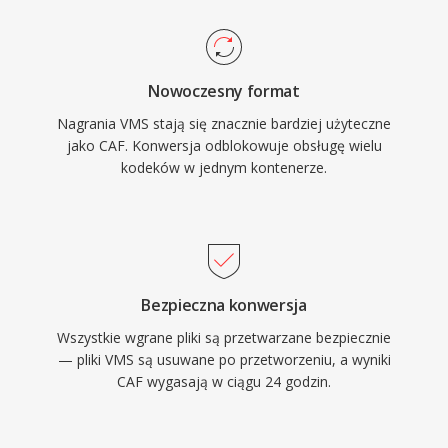
mowa. Framework Core Audio firmy Apple
zapewnia natywna obsluge na macOS i iOS,
gwarantujac odtwarzanie o niskim opoznieniu
Nowoczesny format
w profesjonalnych aplikacjach, takich jak Logic
Nagrania VMS stają się znacznie bardziej użyteczne
Pro i Final Cut Pro. Dla przepływow pracy w
jako CAF. Konwersja odblokowuje obsługę wielu
ekosystemie Apple wymagajacych zarowno
kodeków w jednym kontenerze.
wszechstronnosci, jak i skalowalnosci, CAF jest
wyjatkowo wydajnym wyborem.
Bezpieczna konwersja
Wszystkie wgrane pliki są przetwarzane bezpiecznie
— pliki VMS są usuwane po przetworzeniu, a wyniki
CAF wygasają w ciągu 24 godzin.