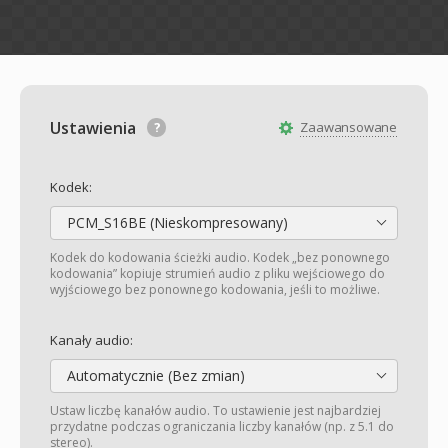
Ustawienia
Zaawansowane
Kodek:
PCM_S16BE (Nieskompresowany)
Kodek do kodowania ścieżki audio. Kodek „bez ponownego
kodowania” kopiuje strumień audio z pliku wejściowego do
wyjściowego bez ponownego kodowania, jeśli to możliwe.
Kanały audio:
Automatycznie (Bez zmian)
Ustaw liczbę kanałów audio. To ustawienie jest najbardziej
przydatne podczas ograniczania liczby kanałów (np. z 5.1 do
stereo).