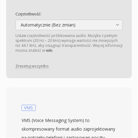
Częstotliwość:
Automatycznie (Bez zmian)
Ustaw częstotliwość próbkowania audio. Muzyka z pełnym
spektrum (20 Hz – 20 kHz) wymaga wartości nie mniejszych
niż 44.1 kHz, aby osiągnąć transparentność. Więcej informacji
można znaleźć w
wiki
.
Zresetuj wszystko
VMS
VMS (Voice Messaging System) to
skompresowany format audio zaprojektowany
na potrzeby telefonii i zastosowan poczty