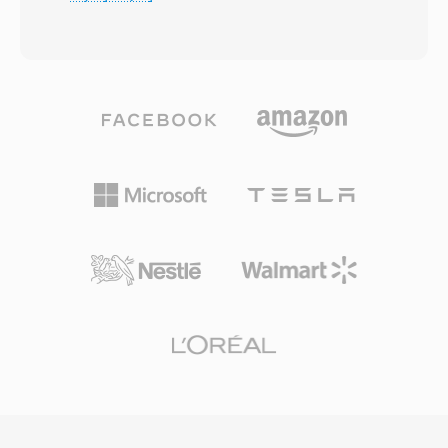
wynoszacy 4 GB, ktory ogranicza WAV i AIFF,
konwersje nagran VMS do WAV lub innych
teoretycznie obslugujac nieograniczona
nowoczesnych formatow. Praktyczna zaleta
dlugosc. Kontener moze zawieerac praktycznie
jest maly rozmiar pliku — kompresja CVSD
dowolny kodek — AAC, ALAC, MP3, liniowe
utrzymuje wiadomosci poczty glosowej
PCM, IMA ADPCM i wiele innych — w jednym,
wystarczajaco kompaktowe dla systemow o
ujednoliconym opakowaniu. Jego architektura
ograniczonej pojemnosci dyskowej, co bylo
blokowa przechowuje audio wraz z bogatymi
kluczowe we wczesnej infrastrukturze
metadanymi, w tym ukladami kanalow,
telekomunikacyjnej. Kodowanie degraduje sie
regionami znacznikow, adnotacjami i danymi
lagodnie w warunkach zaszumionych kanalow,
MIDI. Kluczowa zaleta jest obsluga bardzo
zachowujac zrozumialosc mowy nawet w
dlugich nagran: nadawcy i rejestratorzy
przypadku wystapienia bledow. Chociaz VMS
terenowi moga rejestrowac godziny cioglego
zostal zastapiony przez nowoczesne kodeki w
audio bez ograniczen rozmiaru. Elastyczna
aktualnych platformach poczty glosowej,
obsluga kodekow to kolejny atut, poniewaz
pozostaje istotny do odzyskiwania
jeden kontener dziala zarowno z bezstratnym
archiwalnych wiadomosci glosowych.
audio 24-bit/192 kHz, jak i ze skompresowana