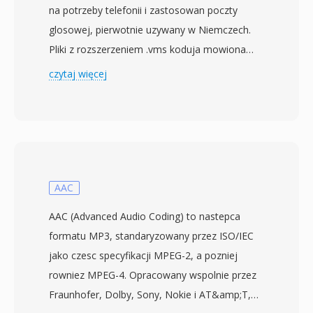
na potrzeby telefonii i zastosowan poczty
glosowej, pierwotnie uzywany w Niemczech.
Pliki z rozszerzeniem .vms koduja mowiona
zawartosc audio za pomoca modulacji delta ze
czytaj więcej
zmiennym nachyleniem (CVSD) — metody
przystosowanej do transmisji glosu o niskiej
przepustowosci przez sieci telefoniczne.
Format dziala przy 8 kHz, odpowiadajac
standardowej czestotliwosci probkowania
telefonii cyfrowej, i tworzy samoopisujace sie
AAC
pliki, ktore osadzaja parametry kodowania w
AAC (Advanced Audio Coding) to nastepca
krotkim naglowku. Ten naglowek odróznia VMS
formatu MP3, standaryzowany przez ISO/IEC
od surowych strumieni CVSD, pozwalajac
jako czesc specyfikacji MPEG-2, a pozniej
narzedzaiom do odtwarzania przetwarzac
rowniez MPEG-4. Opracowany wspolnie przez
nagrania bez zewnetrznej konfiguracji. Zestaw
Fraunhofer, Dolby, Sony, Nokie i AT&amp;T,
narzedzi audio SoX zapewnia natywna obsluge