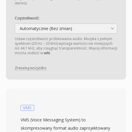
stereo).
Częstotliwość:
Automatycznie (Bez zmian)
Ustaw częstotliwość próbkowania audio. Muzyka z pełnym
spektrum (20 Hz – 20 kHz) wymaga wartości nie mniejszych
niż 44.1 kHz, aby osiągnąć transparentność. Więcej informacji
można znaleźć w
wiki
.
Zresetuj wszystko
VMS
VMS (Voice Messaging System) to
skompresowany format audio zaprojektowany