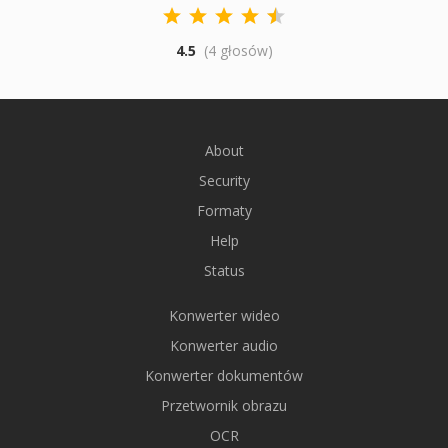
4.5
(4 głosów)
About
Security
Formaty
Help
Status
Konwerter wideo
Konwerter audio
Konwerter dokumentów
Przetwornik obrazu
OCR