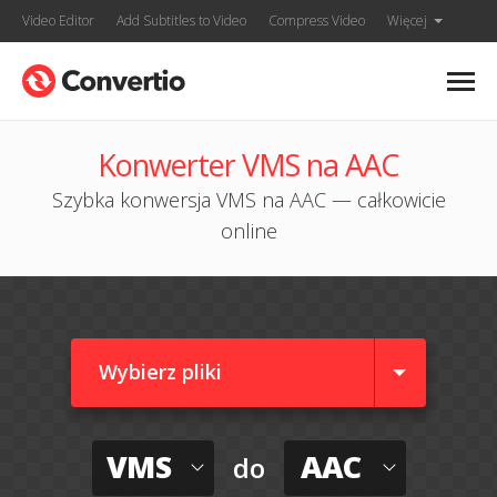
Video Editor
Add Subtitles to Video
Compress Video
Więcej
Konwerter VMS na AAC
Szybka konwersja VMS na AAC — całkowicie
online
Wybierz pliki
VMS
AAC
do