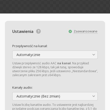
Ustawienia
Zaawansowane
Przepływność na kanał:
Automatycznie
Ustaw przepływność audio AAC
na kanał
. Na przykład
dźwięk stereo ze 128 kbps, tak jak tutaj, spowoduje
utworzenie pliku 256 kbps. Jeśli ustawiono „Niestandardowa”,
zalecanym zakresem jest ≥64 kbps.
Kanały audio:
Automatycznie (Bez zmian)
Ustaw liczbę kanałów audio. To ustawienie jest najbardziej
przydatne podczas ograniczania liczby kanałów (np. z 5.1 do