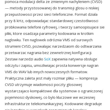
pomoca modulacji delta ze zmiennym nachyleniem (CVSD)
— metody przystosowanej do transmisji glosu o niskiej
przepustowosci przez sieci telefoniczne. Format dziala
przy 8 kHz, odpowiadajac standardowej czestotliwosci
probkowania telefonii cyfrowej, i tworzy samoopisujace sie
pliki, ktore osadzaja parametry kodowania w krotkim
naglowku. Ten naglowek odróznia VMS od surowych
strumieni CVSD, pozwalajac narzedzaiom do odtwarzania
przetwarzac nagrania bez zewnetrznej konfiguracji.
Zestaw narzedzi audio
SoX
zapewnia natywna obsluge
odczytu i zapisu, umozliwiajac prosta konwersje nagran
VMS do WAV lub innych nowoczesnych formatow.
Praktyczna zaleta jest maly rozmiar pliku — kompresja
CVSD utrzymuje wiadomosci poczty glosowej
wystarczajaco kompaktowe dla systemow o ograniczonej
pojemnosci dyskowej, co bylo kluczowe we wczesnej
infrastrukturze telekomunikacyjnej. Kodowanie degraduje