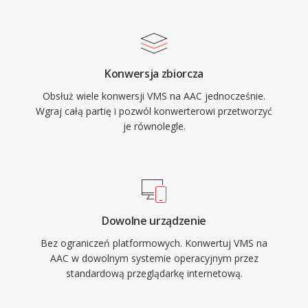
od 8 kHz do 96 kHz oraz do 48 kanalow, co
pozwala na zastosowania od rozmow
glosowych po dzwiek przestrzenny surround.
Po trzecie, szerokie wdrozenie przez Apple i
Konwersja zbiorcza
innych producentow gwarantuje, ze praktycznie
Obsłuż wiele konwersji VMS na AAC jednocześnie.
kazde wspolczesne urzadzenie, przegladarka i
Wgraj całą partię i pozwól konwerterowi przetworzyć
odtwarzacz multimedialny obsluguje AAC
je równolegle.
natywnie, bez dodatkowych wtyczek.
Dowolne urządzenie
Bez ograniczeń platformowych. Konwertuj VMS na
AAC w dowolnym systemie operacyjnym przez
standardową przeglądarkę internetową.