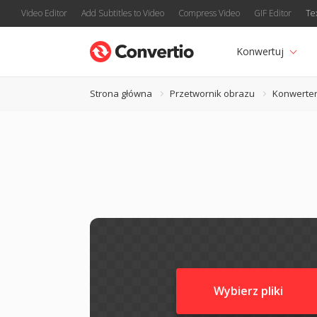
Video Editor
Add Subtitles to Video
Compress Video
GIF Editor
Te
Konwertuj
Strona główna
Przetwornik obrazu
Konwerte
Wybierz pliki