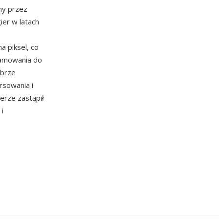
ny przez
ier w latach
a piksel, co
ramowania do
obrze
rsowania i
erze zastąpił
 i