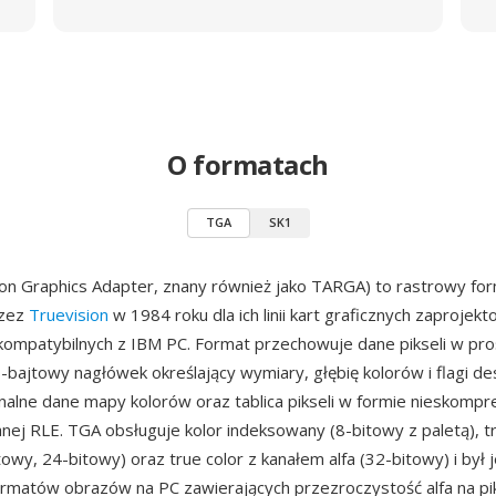
O formatach
TGA
SK1
on Graphics Adapter, znany również jako TARGA) to rastrowy f
rzez
Truevision
w 1984 roku dla ich linii kart graficznych zaprojek
ompatybilnych z IBM PC. Format przechowuje dane pikseli w pro
8-bajtowy nagłówek określający wymiary, głębię kolorów i flagi d
nalne dane mapy kolorów oraz tablica pikseli w formie nieskomp
j RLE. TGA obsługuje kolor indeksowany (8-bitowy z paletą), tr
towy, 24-bitowy) oraz true color z kanałem alfa (32-bitowy) i był
rmatów obrazów na PC zawierających przezroczystość alfa na pi