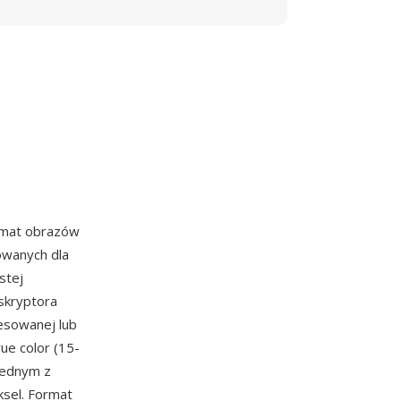
ormat obrazów
towanych dla
stej
eskryptora
resowanej lub
ue color (15-
 jednym z
ksel. Format