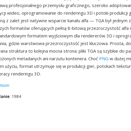
stawą profesjonalnego przemysłu graficznego, szeroko adoptowa
ycji wideo, oprogramowanie do renderingu 3D i potoki produkcji g
edną z zalet jest natywne wsparcie kanału alfa — TGA był jednym z
zych formatów oferujących pełną 8-bitową przezroczystość alfa n
standardowym formatem wyjściowym dla rendererów 3D i oprog
ia, gdzie warstwowa przezroczystość jest kluczowa. Prosta, d
a struktura to kolejna mocna strona: pliki TGA są szybkie do pa
łożonych metadanych ani narzutu kontenera. Choć
PNG
w dużej mi
 użyciu, format utrzymuje się w produkcji gier, potokach tekstur
racy renderingu 3D.
ision
danie
: 1984