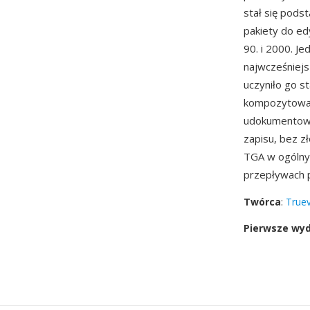
stał się pod
pakiety do ed
90. i 2000. J
najwcześniejs
uczyniło go 
kompozytowan
udokumentowan
zapisu, bez z
TGA w ogólnym
przepływach p
Twórca
:
Truev
Pierwsze wy