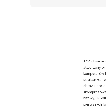
TGA (Truevisi
stworzony p
komputerów k
strukturze: 1
obrazu, opcjo
skompresowane
bitowy, 16-bi
pierwszych fo