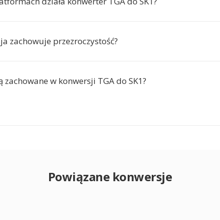
latformach działa konwerter TGA do SK1?
ja zachowuje przezroczystość?
są zachowane w konwersji TGA do SK1?
Powiązane konwersje