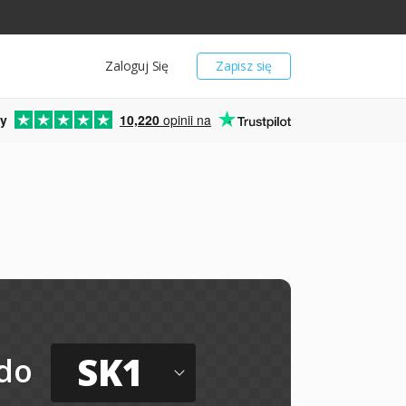
Zaloguj Się
Zapisz się
y
10,220
opinii na
SK1
do