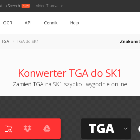
xt to Speech
Video Translator
OCR
API
Cennik
Help
Znakomit
r TGA
TGA do SK1
Konwerter TGA do SK1
Zamień TGA na SK1 szybko i wygodnie online
TGA