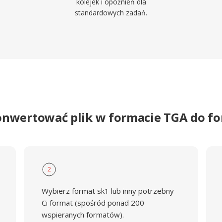
kolejek i opóźnień dla
standardowych zadań.
onwertować plik w formacie TGA do f
2
Wybierz format sk1 lub inny potrzebny
Ci format (spośród ponad 200
wspieranych formatów).