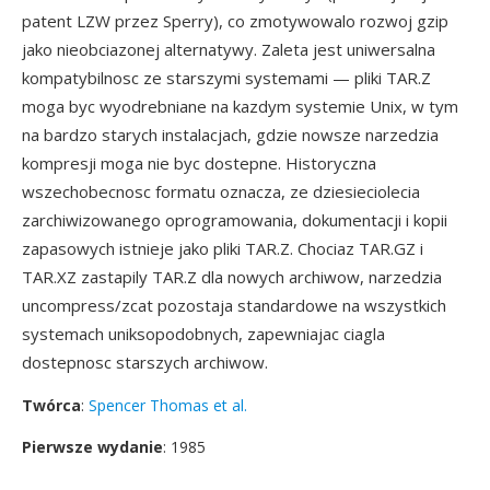
patent LZW przez Sperry), co zmotywowalo rozwoj gzip
jako nieobciazonej alternatywy. Zaleta jest uniwersalna
kompatybilnosc ze starszymi systemami — pliki TAR.Z
moga byc wyodrebniane na kazdym systemie Unix, w tym
na bardzo starych instalacjach, gdzie nowsze narzedzia
kompresji moga nie byc dostepne. Historyczna
wszechobecnosc formatu oznacza, ze dziesieciolecia
zarchiwizowanego oprogramowania, dokumentacji i kopii
zapasowych istnieje jako pliki TAR.Z. Chociaz TAR.GZ i
TAR.XZ zastapily TAR.Z dla nowych archiwow, narzedzia
uncompress/zcat pozostaja standardowe na wszystkich
systemach uniksopodobnych, zapewniajac ciagla
dostepnosc starszych archiwow.
Twórca
:
Spencer Thomas et al.
Pierwsze wydanie
: 1985