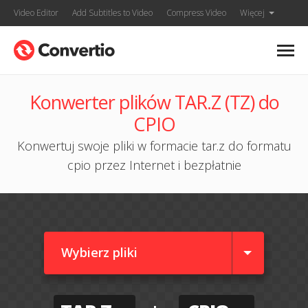
Video Editor
Add Subtitles to Video
Compress Video
Więcej
Konwerter plików TAR.Z (TZ) do
CPIO
Konwertuj swoje pliki w formacie tar.z do formatu
cpio przez Internet i bezpłatnie
Wybierz pliki