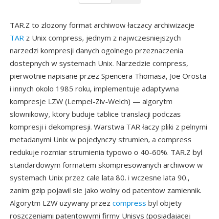
TAR.Z to zlozony format archiwow łaczacy archiwizacje
TAR
z Unix compress, jednym z najwczesniejszych
narzedzi kompresji danych ogolnego przeznaczenia
dostepnych w systemach Unix. Narzedzie compress,
pierwotnie napisane przez Spencera Thomasa, Joe Orosta
i innych okolo 1985 roku, implementuje adaptywna
kompresje LZW (Lempel-Ziv-Welch) — algorytm
slownikowy, ktory buduje tablice translacji podczas
kompresji i dekompresji. Warstwa TAR łaczy pliki z pelnymi
metadanymi Unix w pojedynczy strumien, a compress
redukuje rozmiar strumienia typowo o 40-60%. TAR.Z byl
standardowym formatem skompresowanych archiwow w
systemach Unix przez cale lata 80. i wczesne lata 90.,
zanim gzip pojawil sie jako wolny od patentow zamiennik.
Algorytm LZW uzywany przez
compress
byl objety
roszczeniami patentowymi firmy Unisys (posiadajacej