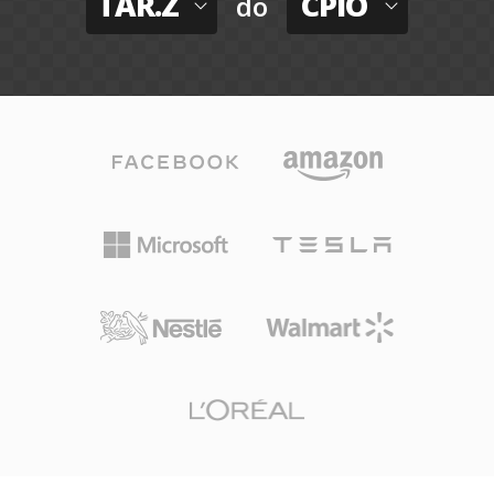
TAR.Z
CPIO
do