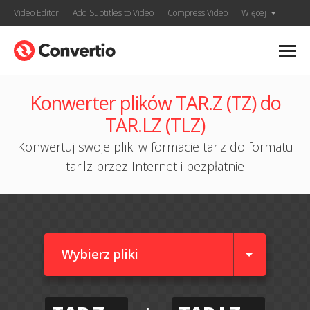
Video Editor
Add Subtitles to Video
Compress Video
Więcej
Konwerter plików TAR.Z (TZ) do
TAR.LZ (TLZ)
Konwertuj swoje pliki w formacie tar.z do formatu
tar.lz przez Internet i bezpłatnie
Wybierz pliki