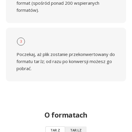
format (spośród ponad 200 wspieranych
formatów).
3
Poczekaj, aż plik zostanie przekonwertowany do
formatu tar.lz; od razu po konwersji możesz go
pobrać.
O formatach
TAR.Z
TAR.LZ