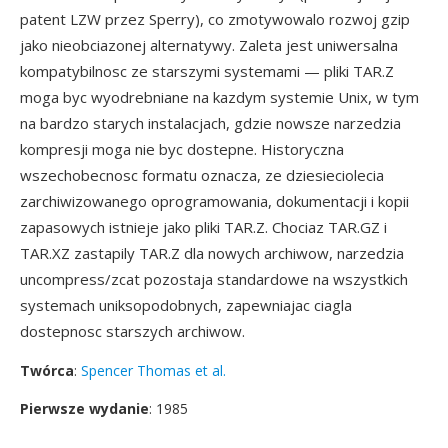
patent LZW przez Sperry), co zmotywowalo rozwoj gzip
jako nieobciazonej alternatywy. Zaleta jest uniwersalna
kompatybilnosc ze starszymi systemami — pliki TAR.Z
moga byc wyodrebniane na kazdym systemie Unix, w tym
na bardzo starych instalacjach, gdzie nowsze narzedzia
kompresji moga nie byc dostepne. Historyczna
wszechobecnosc formatu oznacza, ze dziesieciolecia
zarchiwizowanego oprogramowania, dokumentacji i kopii
zapasowych istnieje jako pliki TAR.Z. Chociaz TAR.GZ i
TAR.XZ zastapily TAR.Z dla nowych archiwow, narzedzia
uncompress/zcat pozostaja standardowe na wszystkich
systemach uniksopodobnych, zapewniajac ciagla
dostepnosc starszych archiwow.
Twórca
:
Spencer Thomas et al.
Pierwsze wydanie
: 1985