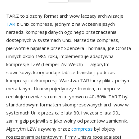
TAR.Z to zlozony format archiwow łaczacy archiwizacje
TAR
z Unix compress, jednym z najwczesniejszych
narzedzi kompresji danych ogolnego przeznaczenia
dostepnych w systemach Unix. Narzedzie compress,
pierwotnie napisane przez Spencera Thomasa, Joe Orosta
i innych okolo 1985 roku, implementuje adaptywna
kompresje LZW (Lempel-Ziv-Welch) — algorytm
slownikowy, ktory buduje tablice translacji podczas
kompresji i dekompresji. Warstwa TAR łaczy pliki z pelnymi
metadanymi Unix w pojedynczy strumien, a compress
redukuje rozmiar strumienia typowo o 40-60%. TAR.Z byl
standardowym formatem skompresowanych archiwow w
systemach Unix przez cale lata 80. i wczesne lata 90.,
zanim gzip pojawil sie jako wolny od patentow zamiennik.
Algorytm LZW uzywany przez
compress
byl objety
roszczeniami patentowymi firmy Unisys (posiadajacej