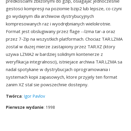
predkosciami zblizonymi do gzip, osiagajac jednoczesnie
gestosci kompresji na poziomie bzip2 lub lepsze, co czyni
go wydajnym dla archiwow dystrybucyjnych
kompresowanych raz i wyodrębnianych wielokrotnie.
Format jest obslugiwany przez flage --lzma tar-a oraz
przez 7-Zip na wszystkich platformach. Chociaz TAR.LZMA
zostal w duzej mierze zastapiony przez TAR.XZ (ktory
uzywa LZMA2 w bardziej solidnym kontenerze z
weryfikacja integralnosci), istniejace archiwa TAR.LZMA sa
nadal spotykane w dystrybucjach oprogramowania i
systemach kopii zapasowych, ktore przyjely ten format
zanim XZ stal sie powszechnie dostepny.
Twórca
:
Igor Pavlov
Pierwsze wydanie
: 1998