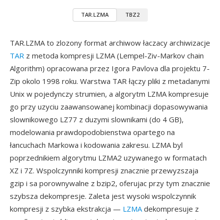
TAR.LZMA
TBZ2
TAR.LZMA to zlozony format archiwow łaczacy archiwizacje
TAR
z metoda kompresji LZMA (Lempel-Ziv-Markov chain
Algorithm) opracowana przez Igora Pavlova dla projektu 7-
Zip okolo 1998 roku. Warstwa TAR łączy pliki z metadanymi
Unix w pojedynczy strumien, a algorytm LZMA kompresuje
go przy uzyciu zaawansowanej kombinacji dopasowywania
slownikowego LZ77 z duzymi slownikami (do 4 GB),
modelowania prawdopodobienstwa opartego na
łancuchach Markowa i kodowania zakresu. LZMA byl
poprzednikiem algorytmu LZMA2 uzywanego w formatach
XZ i 7Z. Wspolczynniki kompresji znacznie przewyzszaja
gzip i sa porownywalne z bzip2, oferujac przy tym znacznie
szybsza dekompresje. Zaleta jest wysoki wspolczynnik
kompresji z szybka ekstrakcja —
LZMA
dekompresuje z