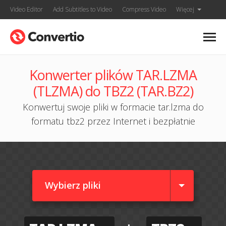
Video Editor
Add Subtitles to Video
Compress Video
Więcej
Konwerter plików TAR.LZMA
(TLZMA) do TBZ2 (TAR.BZ2)
Konwertuj swoje pliki w formacie tar.lzma do
formatu tbz2 przez Internet i bezpłatnie
Wybierz pliki