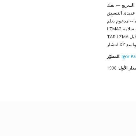
عديدة. التنسيق
مدعوم بعلم --lzma في tar وبواسطة 7-Zip عبر جميع المنصات. بينما خلفت TAR.XZ (التي تستخدم
LZMA2 في حاوية أكثر متانة مع فحوصات سلامة) تنسيق TAR.LZMA إلى حد كبير، لا تزال أرشيفات
TAR.LZMA الموجودة تُصادف في توزيعات البرامج وأنظمة النسخ الاحتياطي التي اعتمدت التنسيق قبل
Igor Pa
:
المطوّر
دار الأول
: 1998