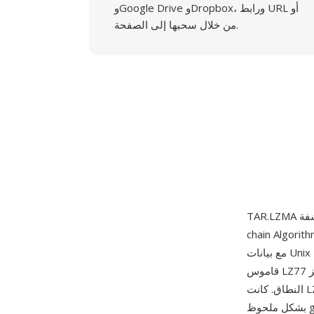
وGoogle Drive وDropbox، ورابط URL أو
من خلال سحبها إلى الصفحة.
c) التي طورها إيغور بافلوف لمشروع 7-Zip حوالي عام 1998. تربط طبقة TAR الملفات
مع بيانات Unix الوصفية في تدفق واحد، وتضغطه خوارزمية LZMA باستخدام مزيج متطور من مطابقة
قاموس LZ77 بقواميس كبيرة (حتى 4 غيغابايت)، ونمذجة احتمالية قائمة على سلاسل ماركوف، وترميز
النطاق. كانت LZMA سلف خوارزمية LZMA2 المستخدمة في تنسيقي XZ و7Z. تتجاوز نسب الضغط
بشكل ملحوظ gzip وتقارب bzip2 مع توفير فك ضغط أسرع بكثير. من أبرز مزاياه نسبة الضغط العالية مع