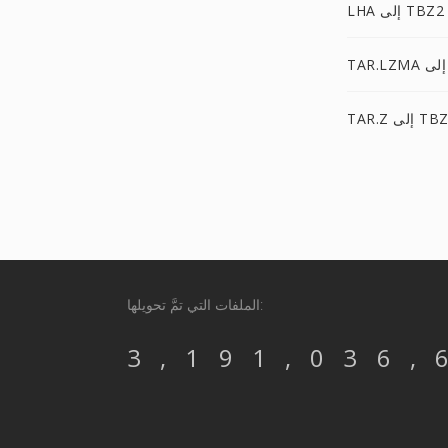
LHA إلى TBZ2
TA إلى TBZ2
الملفات التي تمَّ تحويلها:
3,191,036,