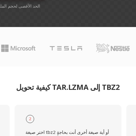
أسقِط الملفات هنا. 1 GB الحد الأقصى لحجم
كيفية تحويل TAR.LZMA إلى TBZ2
2
اختر صيغة tbz2 أو أية صيغة أخرى أنت بحاجةٍ