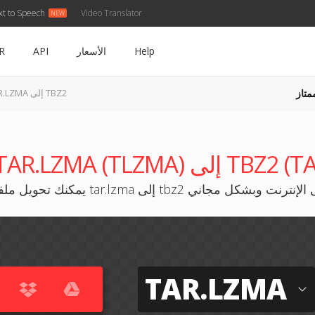
xt to Speech
Video Translator
Help
الأسعار
API
R
متاز
TAR.LZMA إلى TBZ2
TAR) إلى TBZ2 (TAR.BZ2)
ويل ملفات tar.lzma إلى tbz2 على الإنترنت وبشكل مجاني
TAR.LZMA