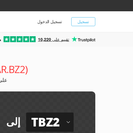
تسجيل
تسجيل الدخول
تقييم على
10,220
م
محول .LZMA (TLZMA
يمكنك تح
TBZ2
إلى