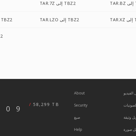
TB
TAR.7Z إلى TBZ2
TBZ
TAR.LZO إلى TBZ2
TAR.LZMA إلى TBZ2
R.Z
 الفيديو
About
58,299 TB
صوتيات
Security
609
ل وثيقة
صيغ
ل صورة
Help