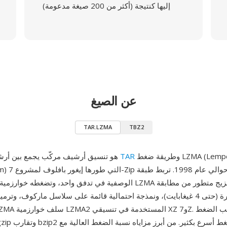
إليها كنتيجة (أكثر من 200 صيغة مدعومة)
عن الصيغ
TAR.LZMA
TBZ2
وطريقة ضغط LZMA (Lempel-Ziv-Markov
TAR
TAR.LZMA هو تنسيق أرشيف مركّب يجمع بين أرشفة
hain Algorithm