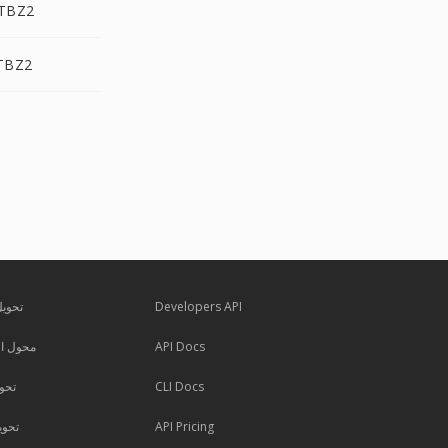
TAR.BZ إلى Z2
TAR.XZ إلى 2
Developers API
تحويل
API Docs
محول ال
CLI Docs
تحوي
API Pricing
تحوي