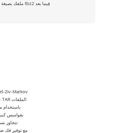
ملفك بصيغة tbz2 فِيما بعد