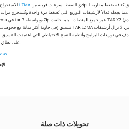
الضغط بسرعات قريبة من gzip مع تحقيق كثافة ضغط مقاربة لـ bzip2
LZMA
الاستخراج السريع — يفك
مما يجعله فعالاً لأرشيفات التوزيع التي تُضغط مرة واحدة وتُستخرج مرات 
انتشار XZ على نطاق واسع.
vlov
الإص
تحويلات ذات صلة