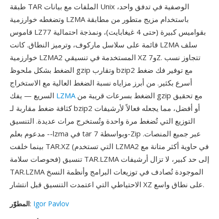
طبقة TAR الملفات مع بيانات Unix الوصفية في تدفق واحد،
وتضغطه خوارزمية LZMA باستخدام مزيج متطور من مطابقة
قاموس LZ77 بقواميس كبيرة (حتى 4 غيغابايت)، ونمذجة احتمالية
قائمة على سلاسل ماركوف، وترميز النطاق. كانت LZMA سلف
خوارزمية LZMA2 المستخدمة في تنسيقي XZ و7Z. تتجاوز نسب
الضغط بشكل ملحوظ gzip وتقارب bzip2 مع توفير فك ضغط
أسرع بكثير. من أبرز مزاياه نسبة الضغط العالية مع الاستخراج
الضغط بسرعات قريبة من gzip مع تحقيق
LZMA
السريع — يفك
كثافة ضغط مقاربة لـ bzip2 أو أفضل، مما يجعله فعالاً لأرشيفات
التوزيع التي تُضغط مرة واحدة وتُستخرج مرات عديدة. التنسيق
مدعوم بعلم --lzma في tar وبواسطة 7-Zip عبر جميع المنصات.
بينما خلفت TAR.XZ (التي تستخدم LZMA2 في حاوية أكثر متانة مع
فحوصات سلامة) تنسيق TAR.LZMA إلى حد كبير، لا تزال أرشيفات
TAR.LZMA الموجودة تُصادف في توزيعات البرامج وأنظمة النسخ
الاحتياطي التي اعتمدت التنسيق قبل انتشار XZ على نطاق واسع.
Igor Pavlov
:
المطوّر