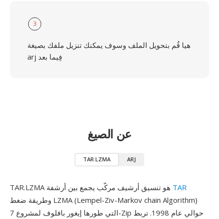
3
هيا قُم بتحويل الملف وسوف يمكنك تنزيل ملفك بصيغة
arj فِيما بعد
عن الصيغ
TAR.LZMA
ARJ
TAR
TAR.LZMA هو تنسيق أرشيف مركّب يجمع بين أرشفة
وطريقة ضغط LZMA (Lempel-Ziv-Markov chain Algorithm)
التي طورها إيغور بافلوف لمشروع 7-Zip حوالي عام 1998. تربط