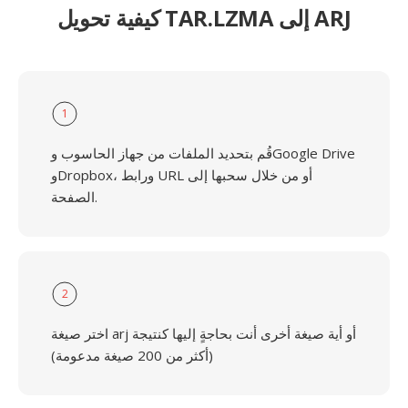
كيفية تحويل TAR.LZMA إلى ARJ
1
قُم بتحديد الملفات من جهاز الحاسوب وGoogle Drive
وDropbox، ورابط URL أو من خلال سحبها إلى
الصفحة.
2
اختر صيغة arj أو أية صيغة أخرى أنت بحاجةٍ إليها كنتيجة
(أكثر من 200 صيغة مدعومة)