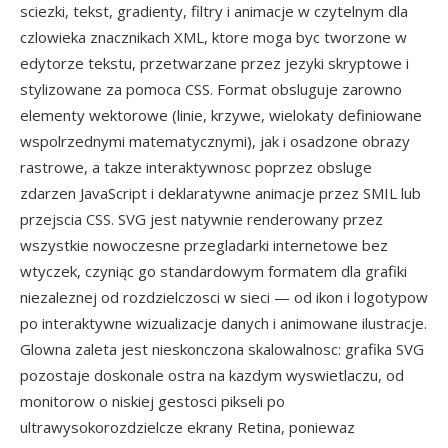
sciezki, tekst, gradienty, filtry i animacje w czytelnym dla
czlowieka znacznikach XML, ktore moga byc tworzone w
edytorze tekstu, przetwarzane przez jezyki skryptowe i
stylizowane za pomoca CSS. Format obsluguje zarowno
elementy wektorowe (linie, krzywe, wielokaty definiowane
wspolrzednymi matematycznymi), jak i osadzone obrazy
rastrowe, a takze interaktywnosc poprzez obsluge
zdarzen JavaScript i deklaratywne animacje przez SMIL lub
przejscia CSS. SVG jest natywnie renderowany przez
wszystkie nowoczesne przegladarki internetowe bez
wtyczek, czyniąc go standardowym formatem dla grafiki
niezaleznej od rozdzielczosci w sieci — od ikon i logotypow
po interaktywne wizualizacje danych i animowane ilustracje.
Glowna zaleta jest nieskonczona skalowalnosc: grafika SVG
pozostaje doskonale ostra na kazdym wyswietlaczu, od
monitorow o niskiej gestosci pikseli po
ultrawysokorozdzielcze ekrany Retina, poniewaz