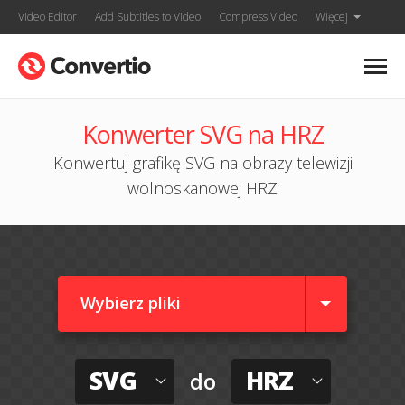
Video Editor
Add Subtitles to Video
Compress Video
Więcej
Konwerter SVG na HRZ
Konwertuj grafikę SVG na obrazy telewizji
wolnoskanowej HRZ
Wybierz pliki
SVG
HRZ
do