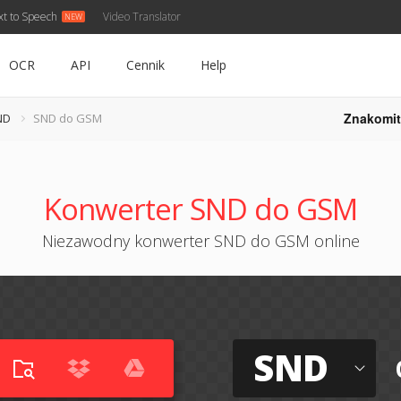
xt to Speech
Video Translator
OCR
API
Cennik
Help
Znakomit
ND
SND do GSM
Konwerter SND do GSM
Niezawodny konwerter SND do GSM online
SND