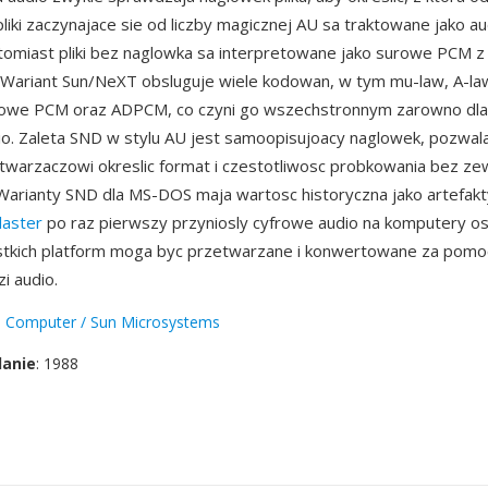
pliki zaczynajace sie od liczby magicznej AU sa traktowane jako au
omiast pliki bez naglowka sa interpretowane jako surowe PCM z
Wariant Sun/NeXT obsluguje wiele kodowan, w tym mu-law, A-law
niowe PCM oraz ADPCM, co czyni go wszechstronnym zarowno dla 
o. Zaleta SND w stylu AU jest samoopisujoacy naglowek, pozwa
warzaczowi okreslic format i czestotliwosc probkowania bez ze
arianty SND dla MS-DOS maja wartosc historyczna jako artefakt
laster
po raz pierwszy przyniosly cyfrowe audio na komputery oso
tkich platform moga byc przetwarzane i konwertowane za pomoc
i audio.
 Computer / Sun Microsystems
danie
: 1988