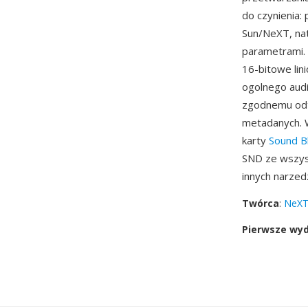
do czynienia: 
Sun/NeXT, nat
parametrami. 
16-bitowe li
ogolnego audi
zgodnemu odt
metadanych. W
karty
Sound B
SND ze wszys
innych narzedz
Twórca
:
NeXT
Pierwsze wy