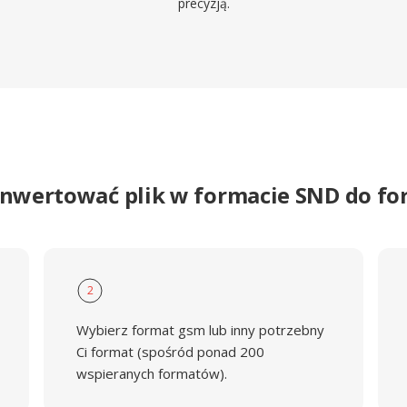
precyzją.
onwertować plik w formacie SND do f
2
Wybierz format gsm lub inny potrzebny
Ci format (spośród ponad 200
wspieranych formatów).