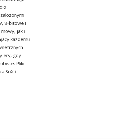
dio
 zalozonymi
, 8-bitowe i
mowy, jak i
lajacy kazdemu
wnetrznych
y ery, gdy
biste. Pliki
a SoX i