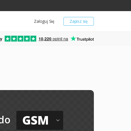
Zaloguj Się
Zapisz się
y
10,220
opinii na
GSM
do