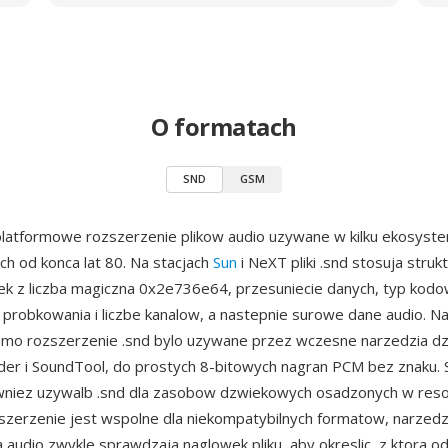
O formatach
SND
GSM
platformowe rozszerzenie plikow audio uzywane w kilku ekosyst
 od konca lat 80. Na stacjach
Sun
i NeXT pliki .snd stosuja stru
 z liczba magiczna 0x2e736e64, przesuniecie danych, typ kodo
 probkowania i liczbe kanalow, a nastepnie surowe dane audio. 
mo rozszerzenie .snd bylo uzywane przez wczesne narzedzia d
nder i SoundTool, do prostych 8-bitowych nagran PCM bez znaku.
wniez uzywalb .snd dla zasobow dzwiekowych osadzonych w resou
zerzenie jest wspolne dla niekompatybilnych formatow, narzedz
 audio zwykle sprawdzaja naglowek pliku, aby okreslic, z ktora 