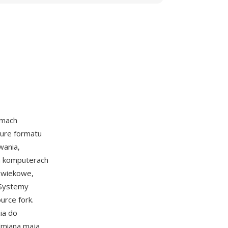
emach
kture formatu
wania,
Na komputerach
zwiekowe,
 Systemy
rce fork.
ia do
odmiana maja