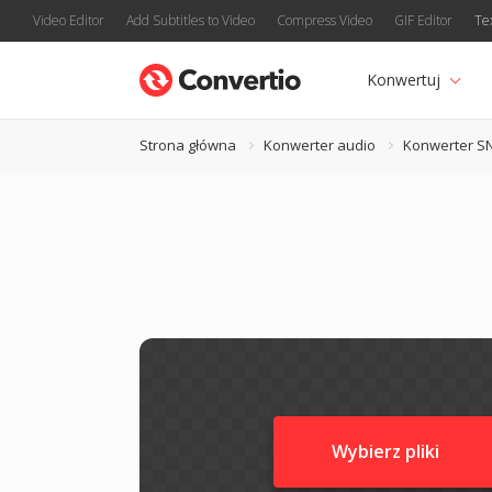
Video Editor
Add Subtitles to Video
Compress Video
GIF Editor
Te
Konwertuj
Strona główna
Konwerter audio
Konwerter S
Wybierz pliki