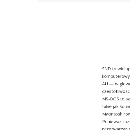
SND to wielo
komputerowych
AU — naglowek
czestotliwosc
MS-DOS to sa
takie jak Sou
Macintosh ro
Poniewaz rozs
przetwarzania