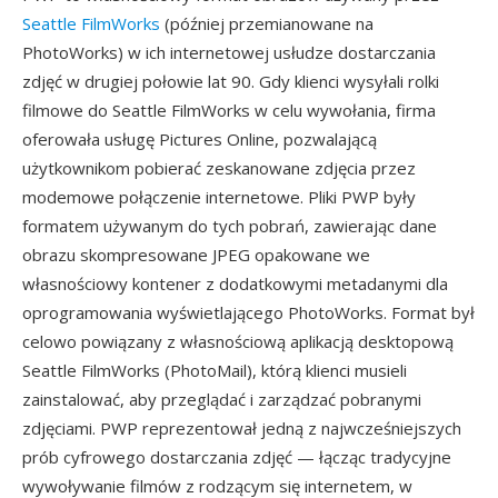
Seattle FilmWorks
(później przemianowane na
PhotoWorks) w ich internetowej usłudze dostarczania
zdjęć w drugiej połowie lat 90. Gdy klienci wysyłali rolki
filmowe do Seattle FilmWorks w celu wywołania, firma
oferowała usługę Pictures Online, pozwalającą
użytkownikom pobierać zeskanowane zdjęcia przez
modemowe połączenie internetowe. Pliki PWP były
formatem używanym do tych pobrań, zawierając dane
obrazu skompresowane JPEG opakowane we
własnościowy kontener z dodatkowymi metadanymi dla
oprogramowania wyświetlającego PhotoWorks. Format był
celowo powiązany z własnościową aplikacją desktopową
Seattle FilmWorks (PhotoMail), którą klienci musieli
zainstalować, aby przeglądać i zarządzać pobranymi
zdjęciami. PWP reprezentował jedną z najwcześniejszych
prób cyfrowego dostarczania zdjęć — łącząc tradycyjne
wywoływanie filmów z rodzącym się internetem, w