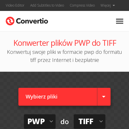
Video Editor
Add Subtitles to Video
Compress Video
Więcej
Konwerter plików PWP do TIFF
Konwertuj swoje pliki w formacie pwp do formatu
tiff przez Internet i bezpłatnie
Wybierz pliki
PWP
TIFF
do