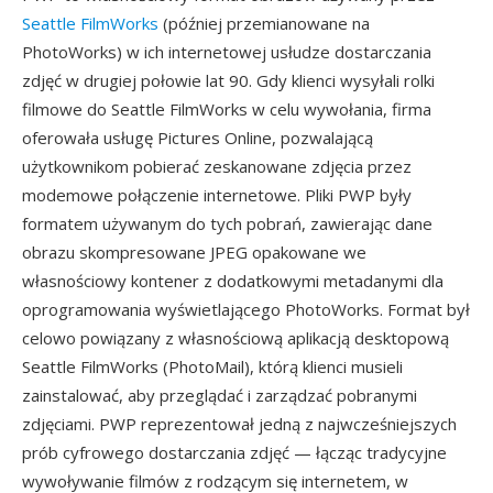
Seattle FilmWorks
(później przemianowane na
PhotoWorks) w ich internetowej usłudze dostarczania
zdjęć w drugiej połowie lat 90. Gdy klienci wysyłali rolki
filmowe do Seattle FilmWorks w celu wywołania, firma
oferowała usługę Pictures Online, pozwalającą
użytkownikom pobierać zeskanowane zdjęcia przez
modemowe połączenie internetowe. Pliki PWP były
formatem używanym do tych pobrań, zawierając dane
obrazu skompresowane JPEG opakowane we
własnościowy kontener z dodatkowymi metadanymi dla
oprogramowania wyświetlającego PhotoWorks. Format był
celowo powiązany z własnościową aplikacją desktopową
Seattle FilmWorks (PhotoMail), którą klienci musieli
zainstalować, aby przeglądać i zarządzać pobranymi
zdjęciami. PWP reprezentował jedną z najwcześniejszych
prób cyfrowego dostarczania zdjęć — łącząc tradycyjne
wywoływanie filmów z rodzącym się internetem, w