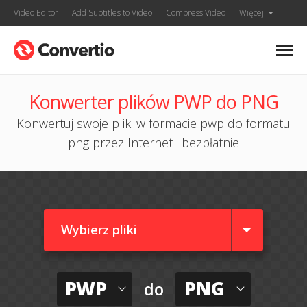
Video Editor
Add Subtitles to Video
Compress Video
Więcej
Konwerter plików PWP do PNG
Konwertuj swoje pliki w formacie pwp do formatu
png przez Internet i bezpłatnie
Wybierz pliki
PWP
PNG
do