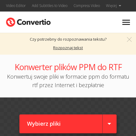
Video Editor
Add Subtitles to Video
Compress Video
Więcej
Czy potrzebny do rozpoznawania tekstu?
Rozpoznaj tekst
Konwerter plików PPM do RTF
Konwertuj swoje pliki w formacie ppm do formatu
rtf przez Internet i bezpłatnie
Wybierz pliki