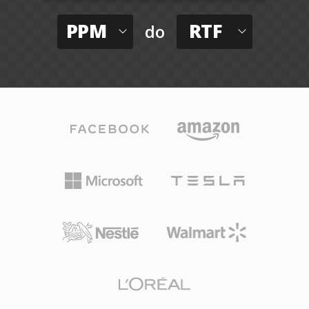
PPM
RTF
do