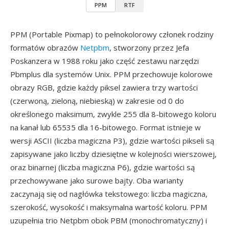
PPM
RTF
PPM (Portable Pixmap) to pełnokolorowy członek rodziny
formatów obrazów
Netpbm
, stworzony przez Jefa
Poskanzera w 1988 roku jako część zestawu narzędzi
Pbmplus dla systemów Unix. PPM przechowuje kolorowe
obrazy RGB, gdzie każdy piksel zawiera trzy wartości
(czerwoną, zieloną, niebieską) w zakresie od 0 do
określonego maksimum, zwykle 255 dla 8-bitowego koloru
na kanał lub 65535 dla 16-bitowego. Format istnieje w
wersji ASCII (liczba magiczna P3), gdzie wartości pikseli są
zapisywane jako liczby dziesiętne w kolejności wierszowej,
oraz binarnej (liczba magiczna P6), gdzie wartości są
przechowywane jako surowe bajty. Oba warianty
zaczynają się od nagłówka tekstowego: liczba magiczna,
szerokość, wysokość i maksymalna wartość koloru. PPM
uzupełnia trio Netpbm obok PBM (monochromatyczny) i