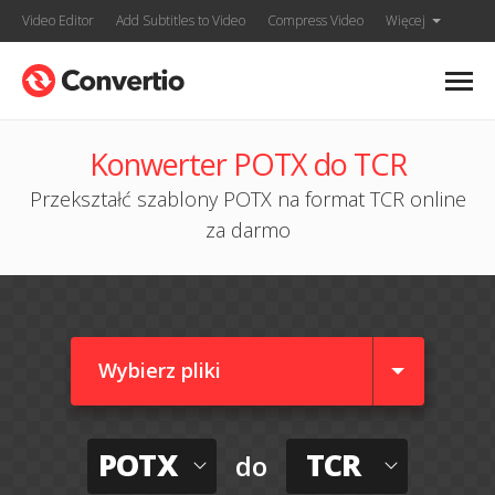
Video Editor
Add Subtitles to Video
Compress Video
Więcej
Konwerter POTX do TCR
Przekształć szablony POTX na format TCR online
za darmo
Wybierz pliki
POTX
TCR
do