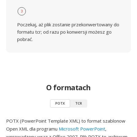
3
Poczekaj, aż plik zostanie przekonwertowany do
formatu tcr; od razu po konwersji możesz go
pobrać.
O formatach
POTX
TCR
POTX (PowerPoint Template XML) to format szablonow
Open XML dla programu
Microsoft PowerPoint
,
wprowadzony wraz z Office 2007. Plik POTX to archiwum