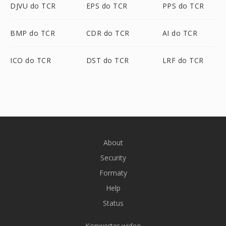
DJVU do TCR
EPS do TCR
PPS do TCR
BMP do TCR
CDR do TCR
AI do TCR
ICO do TCR
DST do TCR
LRF do TCR
About
Security
Formaty
Help
Status
Konwerter wideo