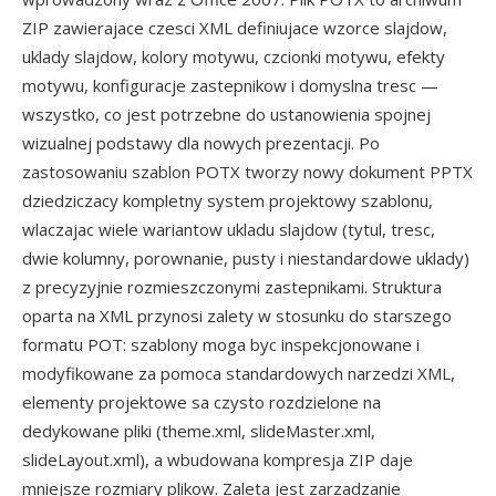
ZIP zawierajace czesci XML definiujace wzorce slajdow,
uklady slajdow, kolory motywu, czcionki motywu, efekty
motywu, konfiguracje zastepnikow i domyslna tresc —
wszystko, co jest potrzebne do ustanowienia spojnej
wizualnej podstawy dla nowych prezentacji. Po
zastosowaniu szablon POTX tworzy nowy dokument PPTX
dziedziczacy kompletny system projektowy szablonu,
wlaczajac wiele wariantow ukladu slajdow (tytul, tresc,
dwie kolumny, porownanie, pusty i niestandardowe uklady)
z precyzyjnie rozmieszczonymi zastepnikami. Struktura
oparta na XML przynosi zalety w stosunku do starszego
formatu POT: szablony moga byc inspekcjonowane i
modyfikowane za pomoca standardowych narzedzi XML,
elementy projektowe sa czysto rozdzielone na
dedykowane pliki (theme.xml, slideMaster.xml,
slideLayout.xml), a wbudowana kompresja ZIP daje
mniejsze rozmiary plikow. Zaleta jest zarzadzanie