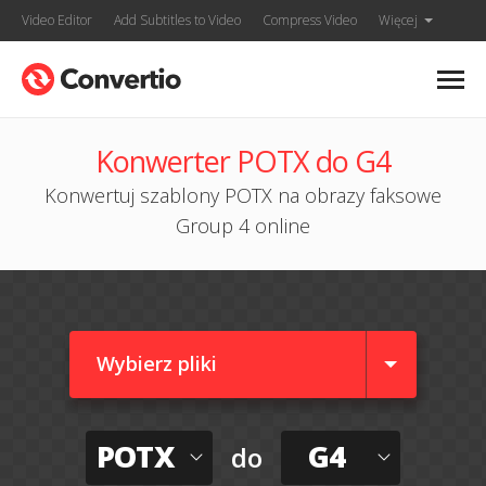
Video Editor
Add Subtitles to Video
Compress Video
Więcej
Konwerter POTX do G4
Konwertuj szablony POTX na obrazy faksowe
Group 4 online
Wybierz pliki
POTX
G4
do