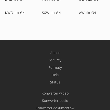
KWD do G4
SXW do G4
AW do G4
About
Security
Formaty
Help
Status
Konwerter wideo
Konwerter audio
Konwerter dokumentów