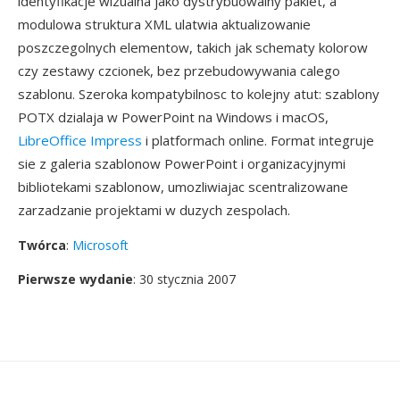
identyfikacje wizualna jako dystrybuowalny pakiet, a
modulowa struktura XML ulatwia aktualizowanie
poszczegolnych elementow, takich jak schematy kolorow
czy zestawy czcionek, bez przebudowywania calego
szablonu. Szeroka kompatybilnosc to kolejny atut: szablony
POTX dzialaja w PowerPoint na Windows i macOS,
LibreOffice Impress
i platformach online. Format integruje
sie z galeria szablonow PowerPoint i organizacyjnymi
bibliotekami szablonow, umozliwiajac scentralizowane
zarzadzanie projektami w duzych zespolach.
Twórca
:
Microsoft
Pierwsze wydanie
: 30 stycznia 2007