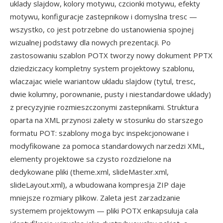
uklady slajdow, kolory motywu, czcionki motywu, efekty
motywu, konfiguracje zastepnikow i domyslna tresc —
wszystko, co jest potrzebne do ustanowienia spojnej
wizualnej podstawy dla nowych prezentacji. Po
zastosowaniu szablon POTX tworzy nowy dokument PPTX
dziedziczacy kompletny system projektowy szablonu,
wlaczajac wiele wariantow ukladu slajdow (tytul, tresc,
dwie kolumny, porownanie, pusty i niestandardowe uklady)
z precyzyjnie rozmieszczonymi zastepnikami. Struktura
oparta na XML przynosi zalety w stosunku do starszego
formatu POT: szablony moga byc inspekcjonowane i
modyfikowane za pomoca standardowych narzedzi XML,
elementy projektowe sa czysto rozdzielone na
dedykowane pliki (theme.xml, slideMaster.xml,
slideLayout.xml), a wbudowana kompresja ZIP daje
mniejsze rozmiary plikow. Zaleta jest zarzadzanie
systemem projektowym — pliki POTX enkapsuluja cala