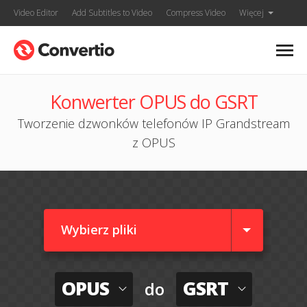
Video Editor
Add Subtitles to Video
Compress Video
Więcej
Konwerter OPUS do GSRT
Tworzenie dzwonków telefonów IP Grandstream
z OPUS
Wybierz pliki
OPUS
GSRT
do