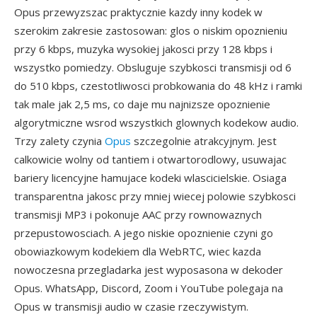
Opus przewyzszac praktycznie kazdy inny kodek w
szerokim zakresie zastosowan: glos o niskim opoznieniu
przy 6 kbps, muzyka wysokiej jakosci przy 128 kbps i
wszystko pomiedzy. Obsluguje szybkosci transmisji od 6
do 510 kbps, czestotliwosci probkowania do 48 kHz i ramki
tak male jak 2,5 ms, co daje mu najnizsze opoznienie
algorytmiczne wsrod wszystkich glownych kodekow audio.
Trzy zalety czynia
Opus
szczegolnie atrakcyjnym. Jest
calkowicie wolny od tantiem i otwartorodlowy, usuwajac
bariery licencyjne hamujace kodeki wlascicielskie. Osiaga
transparentna jakosc przy mniej wiecej polowie szybkosci
transmisji MP3 i pokonuje AAC przy rownowaznych
przepustowosciach. A jego niskie opoznienie czyni go
obowiazkowym kodekiem dla WebRTC, wiec kazda
nowoczesna przegladarka jest wyposasona w dekoder
Opus. WhatsApp, Discord, Zoom i YouTube polegaja na
Opus w transmisji audio w czasie rzeczywistym.