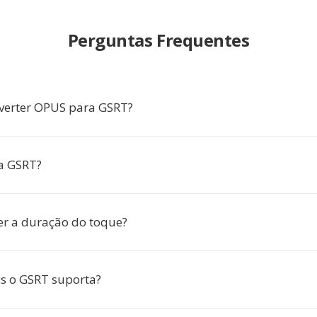
Perguntas Frequentes
verter OPUS para GSRT?
za GSRT?
er a duração do toque?
s o GSRT suporta?