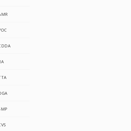
 AMR
VOC
 CDDA
RA
TTA
 OGA
 SMP
CVS