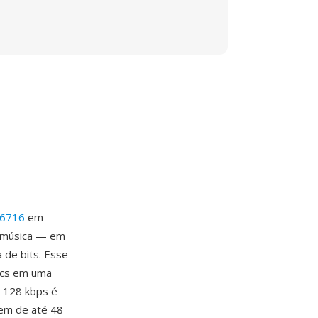
 6716
em
a música — em
 de bits. Esse
ecs em uma
a 128 kbps é
gem de até 48