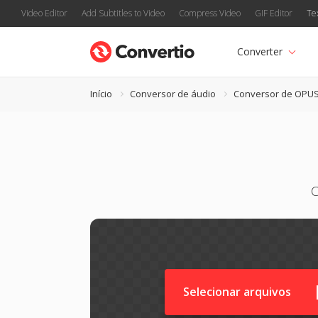
Video Editor
Add Subtitles to Video
Compress Video
GIF Editor
Te
Converter
Início
Conversor de áudio
Conversor de OPU
C
Selecionar arquivos