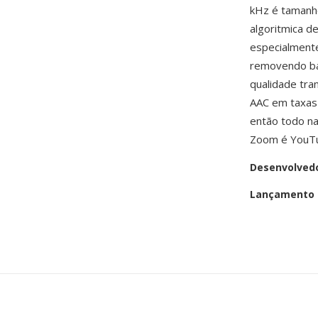
kHz é tamanho
algoritmica d
especialmente
removendo bar
qualidade tr
AAC em taxas 
então todo n
Zoom é YouTu
Desenvolved
Lançamento i