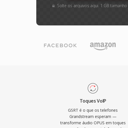
Solte os arquivos aqui. 1 GB tamanho
Toques VoIP
GSRT é o que os telefones
Grandstream esperam —
transforme áudio OPUS em toques