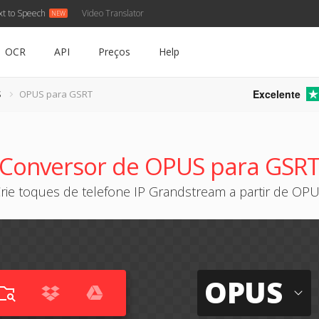
xt to Speech
Video Translator
OCR
API
Preços
Help
Excelente
S
OPUS para GSRT
Conversor de OPUS para GSR
rie toques de telefone IP Grandstream a partir de OP
OPUS