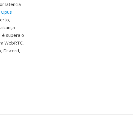
r latencia
o
Opus
erto,
alcança
 é supera o
para WebRTC,
 Discord,