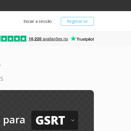
Iniciar a sessão
Registar-se
10,220
avaliações no
T
US
GSRT
para