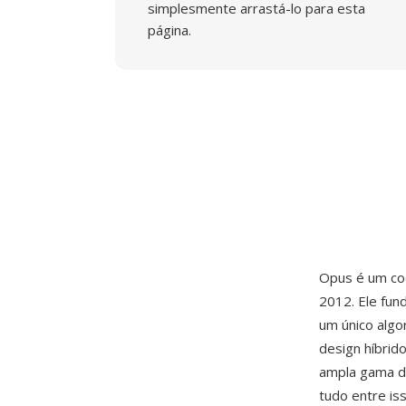
simplesmente arrastá-lo para esta
página.
Opus é um cod
2012. Ele fun
um único algo
design híbri
ampla gama de
tudo entre is