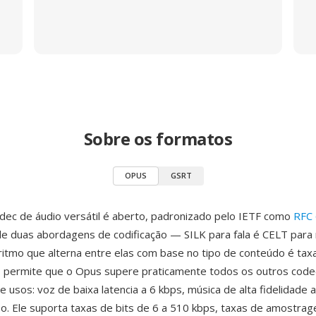
Sobre os formatos
OPUS
GSRT
ec de áudio versátil é aberto, padronizado pelo IETF como
RFC
de duas abordagens de codificação — SILK para fala é CELT par
ritmo que alterna entre elas com base no tipo de conteúdo é taxa
do permite que o Opus supere praticamente todos os outros cod
 usos: voz de baixa latencia a 6 kbps, música de alta fidelidade 
so. Ele suporta taxas de bits de 6 a 510 kbps, taxas de amostra