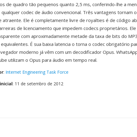
s de quadro tão pequenos quanto 2,5 ms, conferindo-lhe a meno
e qualquer codec de áudio convencional. Três vantagens tornam 
 atraente. Ele é completamente livre de royalties é de código ab
reiras de licenciamento que impedem codecs proprietários. Ele 
ansparente com aproximadamente metade da taxa de bits do MP3
equivalentes. É sua baixa latencia o torna o codec obrigatório 
avegador moderno já vêm com um decodificador Opus. WhatsApp,
be utilizam o Opus para áudio em tempo real.
or
:
Internet Engineering Task Force
nicial
: 11 de setembro de 2012