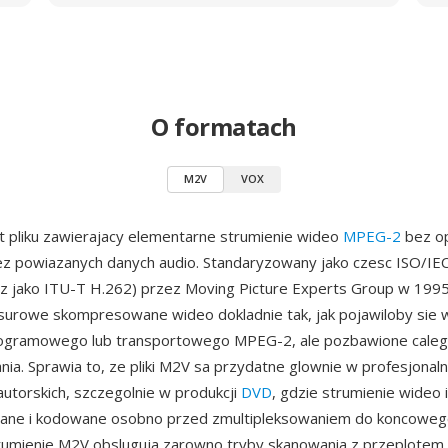
O formatach
M2V
VOX
 pliku zawierajacy elementarne strumienie wideo
MPEG-2
bez o
ez powiazanych danych audio. Standaryzowany jako czesc ISO/IE
z jako ITU-T H.262) przez Moving Picture Experts Group w 199
surowe skompresowane wideo dokladnie tak, jak pojawiloby sie
rogramowego lub transportowego MPEG-2, ale pozbawione caleg
nia. Sprawia to, ze pliki M2V sa przydatne glownie w profesjonal
utorskich, szczegolnie w produkcji
DVD
, gdzie strumienie wideo 
ne i kodowane osobno przed zmultipleksowaniem do koncoweg
rumienie M2V obsluguja zarowno tryby skanowania z przeplotem, 