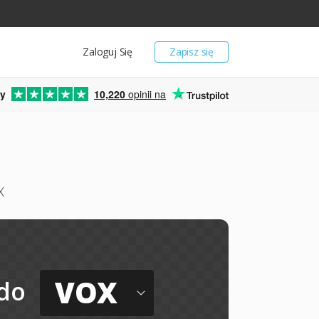
Zaloguj Się
Zapisz się
y
10,220
opinii na
X
VOX
do