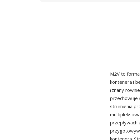
M2V to format
kontenera i b
(znany rownie
przechowuje 
strumienia p
multipleksowa
przepływach a
przygotowywa
kontenera. St