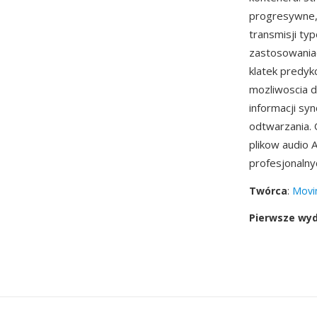
progresywne,
transmisji ty
zastosowaniac
klatek predy
mozliwoscia 
informacji sy
odtwarzania.
plikow audio 
profesjonalny
Twórca
:
Movin
Pierwsze wy