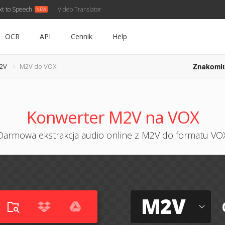
xt to Speech
Video Translator
OCR
API
Cennik
Help
Znakomit
2V
M2V do VOX
Konwerter M2V na VOX
Darmowa ekstrakcja audio online z M2V do formatu VO
M2V