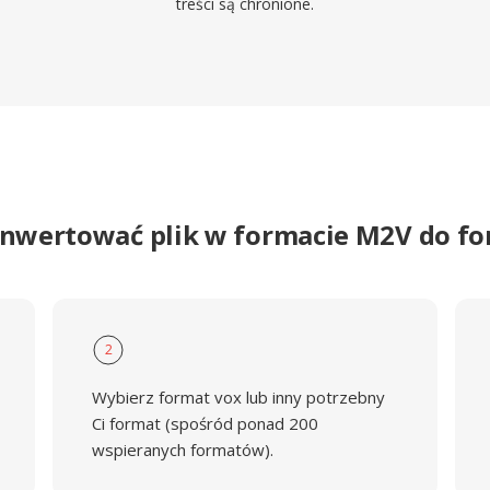
treści są chronione.
onwertować plik w formacie M2V do f
2
Wybierz format vox lub inny potrzebny
Ci format (spośród ponad 200
wspieranych formatów).