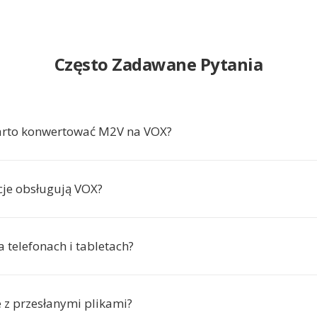
Często Zadawane Pytania
arto konwertować M2V na VOX?
acje obsługują VOX?
a telefonach i tabletach?
e z przesłanymi plikami?