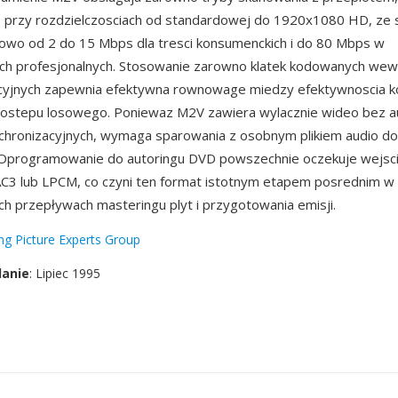
 przy rozdzielczosciach od standardowej do 1920x1080 HD, ze 
powo od 2 do 15 Mbps dla tresci konsumenckich i do 80 Mbps w
h profesjonalnych. Stosowanie zarowno klatek kodowanych wewna
kcyjnych zapewnia efektywna rownowage miedzy efektywnoscia k
dostepu losowego. Poniewaz M2V zawiera wylacznie wideo bez au
nchronizacyjnych, wymaga sparowania z osobnym plikiem audio d
 Oprogramowanie do autoringu DVD powszechnie oczekuje wejsc
AC3 lub LPCM, co czyni ten format istotnym etapem posrednim w
ch przepływach masteringu plyt i przygotowania emisji.
g Picture Experts Group
danie
: Lipiec 1995