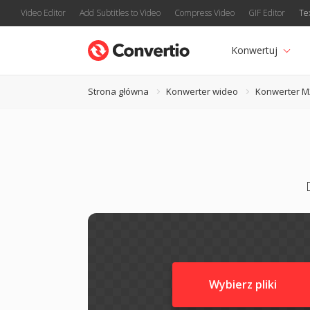
Video Editor
Add Subtitles to Video
Compress Video
GIF Editor
Te
Konwertuj
Strona główna
Konwerter wideo
Konwerter M
Wybierz pliki