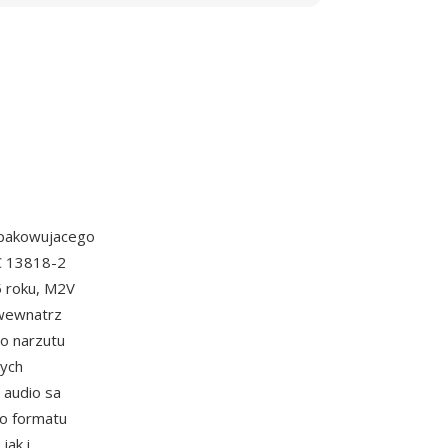
pakowujacego
C 13818-2
5 roku, M2V
 wewnatrz
o narzutu
nych
i audio sa
o formatu
jak i