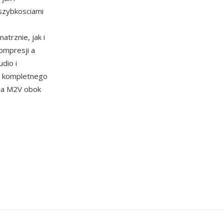
szybkosciami
trznie, jak i
ompresji a
dio i
o kompletnego
ia M2V obok