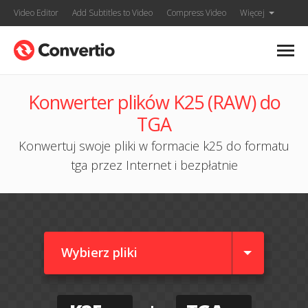
Video Editor
Add Subtitles to Video
Compress Video
Więcej
Konwerter plików K25 (RAW) do
TGA
Konwertuj swoje pliki w formacie k25 do formatu
tga przez Internet i bezpłatnie
Wybierz pliki