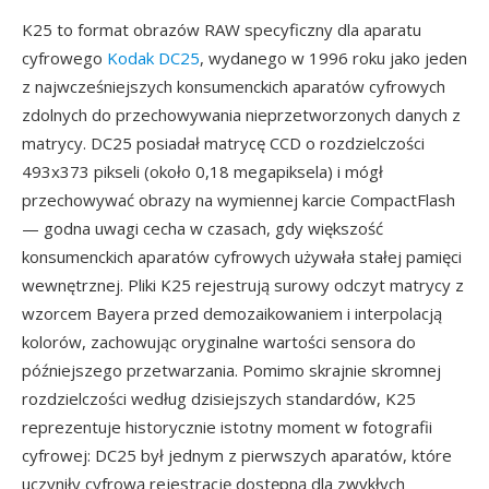
K25 to format obrazów RAW specyficzny dla aparatu
cyfrowego
Kodak DC25
, wydanego w 1996 roku jako jeden
z najwcześniejszych konsumenckich aparatów cyfrowych
zdolnych do przechowywania nieprzetworzonych danych z
matrycy. DC25 posiadał matrycę CCD o rozdzielczości
493x373 pikseli (około 0,18 megapiksela) i mógł
przechowywać obrazy na wymiennej karcie CompactFlash
— godna uwagi cecha w czasach, gdy większość
konsumenckich aparatów cyfrowych używała stałej pamięci
wewnętrznej. Pliki K25 rejestrują surowy odczyt matrycy z
wzorcem Bayera przed demozaikowaniem i interpolacją
kolorów, zachowując oryginalne wartości sensora do
późniejszego przetwarzania. Pomimo skrajnie skromnej
rozdzielczości według dzisiejszych standardów, K25
reprezentuje historycznie istotny moment w fotografii
cyfrowej: DC25 był jednym z pierwszych aparatów, które
uczyniły cyfrową rejestrację dostępną dla zwykłych