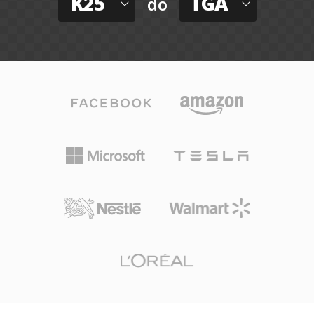
K25
TGA
do