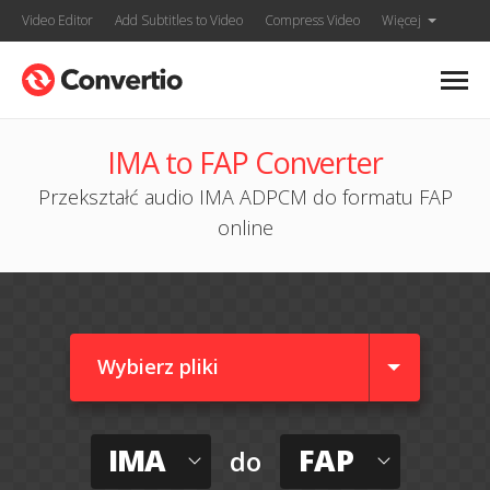
Video Editor
Add Subtitles to Video
Compress Video
Więcej
IMA to FAP Converter
Przekształć audio IMA ADPCM do formatu FAP
online
Wybierz pliki
IMA
FAP
do