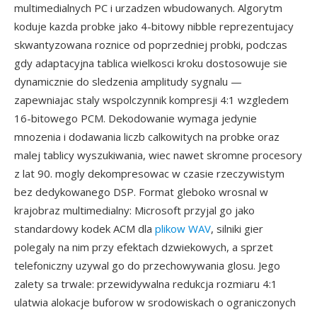
multimedialnych PC i urzadzen wbudowanych. Algorytm
koduje kazda probke jako 4-bitowy nibble reprezentujacy
skwantyzowana roznice od poprzedniej probki, podczas
gdy adaptacyjna tablica wielkosci kroku dostosowuje sie
dynamicznie do sledzenia amplitudy sygnalu —
zapewniajac staly wspolczynnik kompresji 4:1 wzgledem
16-bitowego PCM. Dekodowanie wymaga jedynie
mnozenia i dodawania liczb calkowitych na probke oraz
malej tablicy wyszukiwania, wiec nawet skromne procesory
z lat 90. mogly dekompresowac w czasie rzeczywistym
bez dedykowanego DSP. Format gleboko wrosnal w
krajobraz multimedialny: Microsoft przyjal go jako
standardowy kodek ACM dla
plikow WAV
, silniki gier
polegaly na nim przy efektach dzwiekowych, a sprzet
telefoniczny uzywal go do przechowywania glosu. Jego
zalety sa trwale: przewidywalna redukcja rozmiaru 4:1
ulatwia alokacje buforow w srodowiskach o ograniczonych