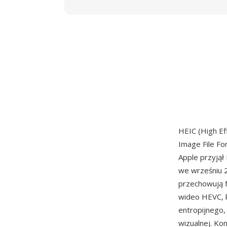
HEIC (High Ef
Image File Fo
Apple przyjął
we wrześniu 2
przechowują 
wideo HEVC, k
entropijnego,
wizualnej. Ko