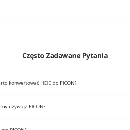
Często Zadawane Pytania
arto konwertować HEIC do PICON?
amy używają PICON?
r ma PICON?