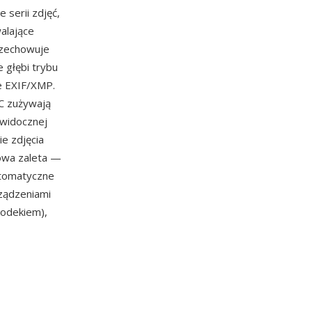
 serii zdjęć,
alające
rzechowuje
e głębi trybu
e EXIF/XMP.
IC zużywają
 widocznej
ie zdjęcia
zowa zaleta —
utomatyczne
ządzeniami
odekiem),