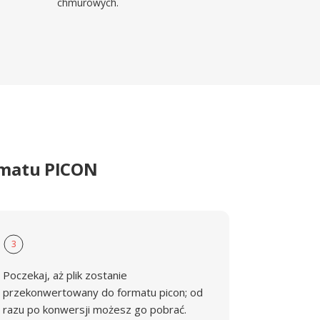
chmurowych.
rmatu PICON
3
Poczekaj, aż plik zostanie
przekonwertowany do formatu picon; od
razu po konwersji możesz go pobrać.