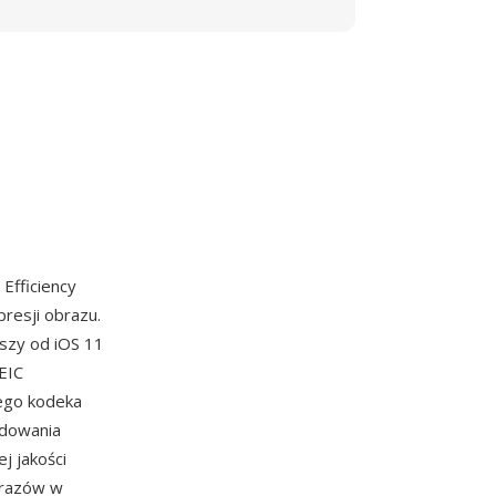
 Efficiency
resji obrazu.
wszy od iOS 11
EIC
ego kodeka
odowania
j jakości
brazów w