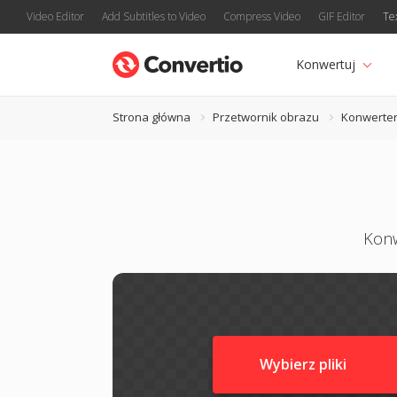
Video Editor
Add Subtitles to Video
Compress Video
GIF Editor
Te
Konwertuj
Strona główna
Przetwornik obrazu
Konwerter
Konw
Wybierz pliki