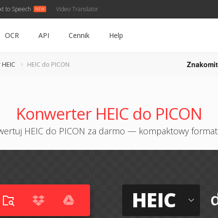
xt to Speech
Video Translator
OCR
API
Cennik
Help
Znakomit
 HEIC
HEIC do PICON
Konwerter HEIC do PICON
ertuj HEIC do PICON za darmo — kompaktowy format
HEIC