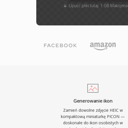
Upuść pliki tutaj. 1 GB Maksyma
Generowanie ikon
Zamień dowolne zdjęcie HEIC w
kompaktową miniaturkę PICON —
doskonałe do ikon osobistych w