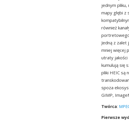
jednym pliku, 
mapy głębi z
kompatybilny
również kanały
portretowego
Jedną z zalet
mniej więcej 
utraty jakośc
kumulują się 
pliki HEIC są
transkodowan
spoza ekosys
GIMP, ImageM
Twórca
:
MPEG
Pierwsze wy