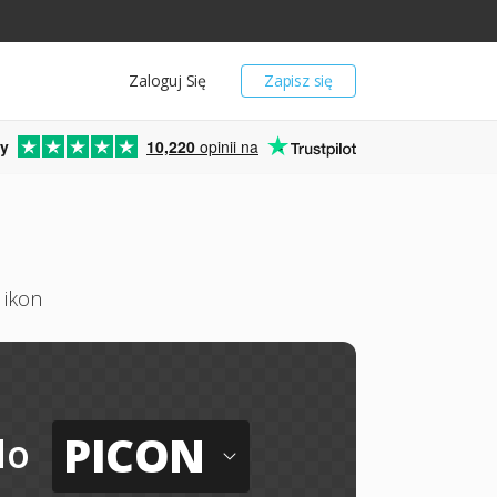
Zaloguj Się
Zapisz się
y
10,220
opinii na
 ikon
PICON
do