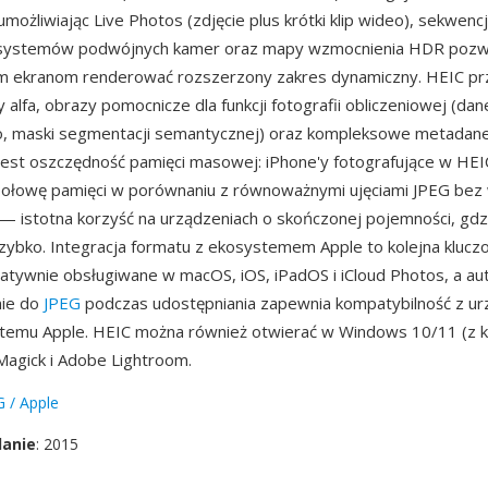
umożliwiając Live Photos (zdjęcie plus krótki klip wideo), sekwencje
 systemów podwójnych kamer oraz mapy wzmocnienia HDR pozw
m ekranom renderować rozszerzony zakres dynamiczny. HEIC p
 alfa, obrazy pomocnicze dla funkcji fotografii obliczeniowej (dan
, maski segmentacji semantycznej) oraz kompleksowe metadan
 jest oszczędność pamięci masowej: iPhone'y fotografujące w HE
połowę pamięci w porównaniu z równoważnymi ujęciami JPEG bez
i — istotna korzyść na urządzeniach o skończonej pojemności, gdz
szybko. Integracja formatu z ekosystemem Apple to kolejna kluc
 natywnie obsługiwane w macOS, iOS, iPadOS i iCloud Photos, a a
ie do
JPEG
podczas udostępniania zapewnia kompatybilność z ur
temu Apple. HEIC można również otwierać w Windows 10/11 (z k
agick i Adobe Lightroom.
 / Apple
danie
: 2015