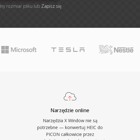
lny rozmiar pliku lub
Zapisz się
Narzędzie online
Narzędzia X Window nie są
potrzebne — konwertuj HEIC do
PICON całkowicie przez