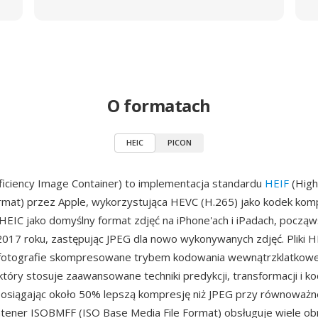
O formatach
HEIC
PICON
ficiency Image Container) to implementacja standardu
HEIF
(High
rmat) przez Apple, wykorzystująca HEVC (H.265) jako kodek komp
 HEIC jako domyślny format zdjęć na iPhone'ach i iPadach, począ
017 roku, zastępując JPEG dla nowo wykonywanych zdjęć. Pliki H
fotografie skompresowane trybem kodowania wewnątrzklatkow
tóry stosuje zaawansowane techniki predykcji, transformacji i k
 osiągając około 50% lepszą kompresję niż JPEG przy równoważne
ntener ISOBMFF (ISO Base Media File Format) obsługuje wiele o