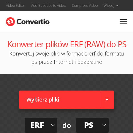
Video Editor
Add Subtitles to Video
Compress Video
Więcej
Konwerter plików ERF (RAW) do PS
Konwertuj swoje pliki w formacie erf do formatu
ps przez Internet i bezpłatnie
Wybierz pliki
ERF
PS
do