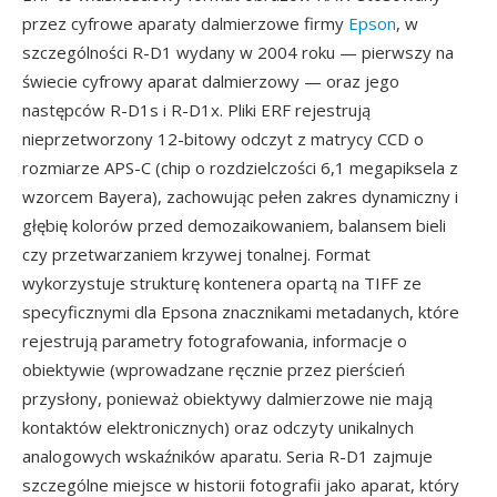
przez cyfrowe aparaty dalmierzowe firmy
Epson
, w
szczególności R-D1 wydany w 2004 roku — pierwszy na
świecie cyfrowy aparat dalmierzowy — oraz jego
następców R-D1s i R-D1x. Pliki ERF rejestrują
nieprzetworzony 12-bitowy odczyt z matrycy CCD o
rozmiarze APS-C (chip o rozdzielczości 6,1 megapiksela z
wzorcem Bayera), zachowując pełen zakres dynamiczny i
głębię kolorów przed demozaikowaniem, balansem bieli
czy przetwarzaniem krzywej tonalnej. Format
wykorzystuje strukturę kontenera opartą na TIFF ze
specyficznymi dla Epsona znacznikami metadanych, które
rejestrują parametry fotografowania, informacje o
obiektywie (wprowadzane ręcznie przez pierścień
przysłony, ponieważ obiektywy dalmierzowe nie mają
kontaktów elektronicznych) oraz odczyty unikalnych
analogowych wskaźników aparatu. Seria R-D1 zajmuje
szczególne miejsce w historii fotografii jako aparat, który