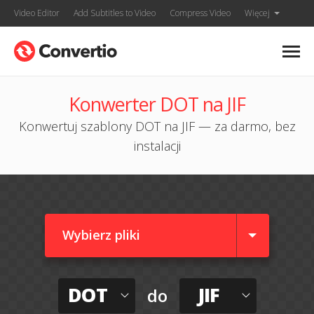
Video Editor
Add Subtitles to Video
Compress Video
Więcej
Konwerter DOT na JIF
Konwertuj szablony DOT na JIF — za darmo, bez
instalacji
Wybierz pliki
DOT
JIF
do