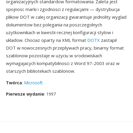
organizacyjnych standardow formatowania. Zaleta jest
spojnosc marki i zgodnosci z regulacjami — dystrybucja
plikow DOT w calej organizacji gwarantuje jednolity wyglad
dokumentow bez polegania na poszczegolnych
uzytkownikach w kwestii recznej konfiguracji stylow i
ukladow. Chociaz oparty na XML format
DOTX
zastapil
DOT w nowoczesnych przepływach pracy, binarny format
szablonow pozostaje w uzyciu w srodowiskach
wymagajacych kompatybilnosci z Word 97-2003 oraz w
starszych bibliotekach szablonow.
Twórca
:
Microsoft
Pierwsze wydanie
: 1997