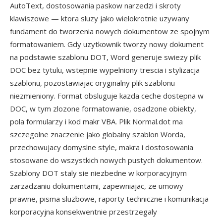
AutoText, dostosowania paskow narzedzi i skroty
klawiszowe — ktora sluzy jako wielokrotnie uzywany
fundament do tworzenia nowych dokumentow ze spojnym
formatowaniem. Gdy uzytkownik tworzy nowy dokument
na podstawie szablonu DOT, Word generuje swiezy plik
DOC bez tytulu, wstepnie wypelniony trescia i stylizacja
szablonu, pozostawiajac oryginalny plik szablonu
niezmieniony. Format obsluguje kazda ceche dostepna w
DOC, w tym zlozone formatowanie, osadzone obiekty,
pola formularzy i kod makr VBA. Plik Normal.dot ma
szczegolne znaczenie jako globalny szablon Worda,
przechowujacy domyslne style, makra i dostosowania
stosowane do wszystkich nowych pustych dokumentow.
Szablony DOT staly sie niezbedne w korporacyjnym
zarzadzaniu dokumentami, zapewniajac, ze umowy
prawne, pisma sluzbowe, raporty techniczne i komunikacja
korporacyjna konsekwentnie przestrzegaly