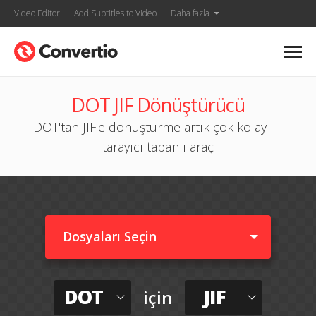
Video Editor
Add Subtitles to Video
Daha fazla
DOT JIF Dönüştürücü
DOT'tan JIF'e dönüştürme artık çok kolay —
tarayıcı tabanlı araç
Dosyaları Seçin
DOT
JIF
için