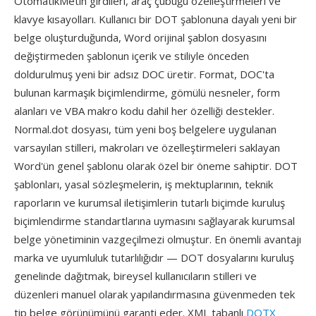
OtomatikMetin girdileri, araç çubuğu özelleştirmeleri ve
klavye kısayolları. Kullanıcı bir DOT şablonuna dayalı yeni bir
belge oluşturduğunda, Word orijinal şablon dosyasını
değiştirmeden şablonun içerik ve stiliyle önceden
doldurulmuş yeni bir adsız DOC üretir. Format, DOC'ta
bulunan karmaşık biçimlendirme, gömülü nesneler, form
alanları ve VBA makro kodu dahil her özelliği destekler.
Normal.dot dosyası, tüm yeni boş belgelere uygulanan
varsayılan stilleri, makroları ve özelleştirmeleri saklayan
Word'ün genel şablonu olarak özel bir öneme sahiptir. DOT
şablonları, yasal sözleşmelerin, iş mektuplarının, teknik
raporların ve kurumsal iletişimlerin tutarlı biçimde kuruluş
biçimlendirme standartlarına uymasını sağlayarak kurumsal
belge yönetiminin vazgeçilmezi olmuştur. En önemli avantajı
marka ve uyumluluk tutarlılığıdır — DOT dosyalarını kuruluş
genelinde dağıtmak, bireysel kullanıcıların stilleri ve
düzenleri manuel olarak yapılandırmasına güvenmeden tek
tip belge görünümünü garanti eder. XML tabanlı
DOTX