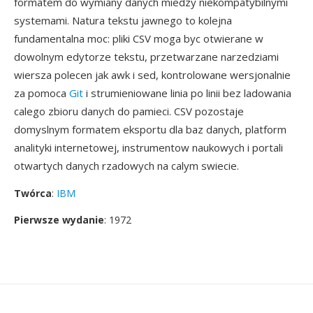
formatem do wymiany danych miedzy niekompatybilnymi
systemami. Natura tekstu jawnego to kolejna
fundamentalna moc: pliki CSV moga byc otwierane w
dowolnym edytorze tekstu, przetwarzane narzedziami
wiersza polecen jak awk i sed, kontrolowane wersjonalnie
za pomoca
Git
i strumieniowane linia po linii bez ladowania
calego zbioru danych do pamieci. CSV pozostaje
domyslnym formatem eksportu dla baz danych, platform
analityki internetowej, instrumentow naukowych i portali
otwartych danych rzadowych na calym swiecie.
Twórca
:
IBM
Pierwsze wydanie
: 1972