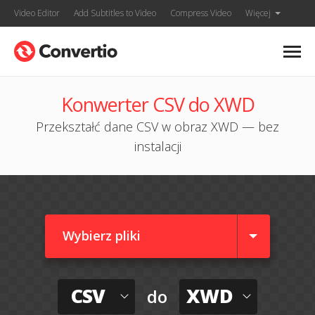
Video Editor
Add Subtitles to Video
Compress Video
Więcej
Konwerter CSV do XWD
Przekształć dane CSV w obraz XWD — bez
instalacji
Wybierz pliki
CSV
XWD
do