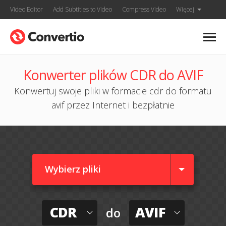
Video Editor
Add Subtitles to Video
Compress Video
Więcej
Konwerter plików CDR do AVIF
Konwertuj swoje pliki w formacie cdr do formatu
avif przez Internet i bezpłatnie
Wybierz pliki
CDR
AVIF
do