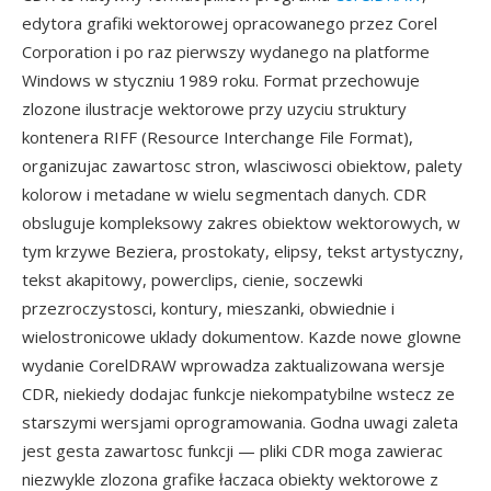
edytora grafiki wektorowej opracowanego przez Corel
Corporation i po raz pierwszy wydanego na platforme
Windows w styczniu 1989 roku. Format przechowuje
zlozone ilustracje wektorowe przy uzyciu struktury
kontenera RIFF (Resource Interchange File Format),
organizujac zawartosc stron, wlasciwosci obiektow, palety
kolorow i metadane w wielu segmentach danych. CDR
obsluguje kompleksowy zakres obiektow wektorowych, w
tym krzywe Beziera, prostokaty, elipsy, tekst artystyczny,
tekst akapitowy, powerclips, cienie, soczewki
przezroczystosci, kontury, mieszanki, obwiednie i
wielostronicowe uklady dokumentow. Kazde nowe glowne
wydanie CorelDRAW wprowadza zaktualizowana wersje
CDR, niekiedy dodajac funkcje niekompatybilne wstecz ze
starszymi wersjami oprogramowania. Godna uwagi zaleta
jest gesta zawartosc funkcji — pliki CDR moga zawierac
niezwykle zlozona grafike łaczaca obiekty wektorowe z