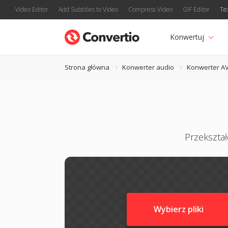
Video Editor
Add Subtitles to Video
Compress Video
GIF Editor
Te
Konwertuj
Strona główna
Konwerter audio
Konwerter A
Przekształ
Wybierz pliki