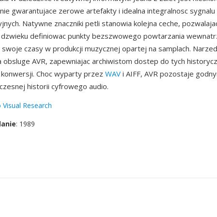
e gwarantujace zerowe artefakty i idealna integralnosc sygnalu
yjnych. Natywne znaczniki petli stanowia kolejna ceche, pozwalaja
 dzwieku definiowac punkty bezszwowego powtarzania wewnatrz
swoje czasy w produkcji muzycznej opartej na samplach. Narzedz
 obsluge AVR, zapewniajac archiwistom dostep do tych historycz
 konwersji. Choc wyparty przez
WAV
i AIFF, AVR pozostaje godn
esnej historii cyfrowego audio.
 Visual Research
danie
: 1989