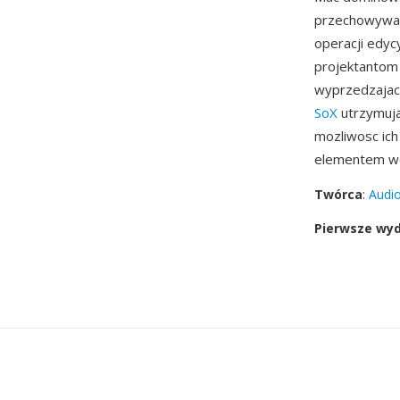
przechowywani
operacji edyc
projektantom
wyprzedzajac 
SoX
utrzymuja
mozliwosc ich
elementem wcz
Twórca
:
Audio
Pierwsze wy