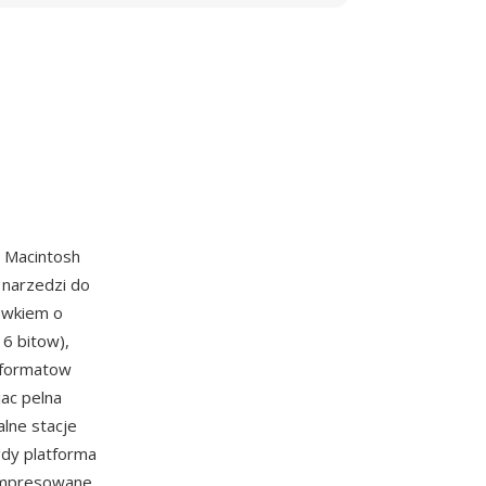
e Macintosh
 narzedzi do
owkiem o
16 bitow),
h formatow
ac pelna
alne stacje
gdy platforma
kompresowane