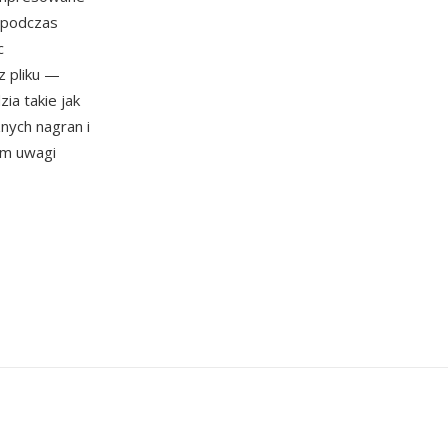
 podczas
c
 pliku —
ia takie jak
nych nagran i
ym uwagi