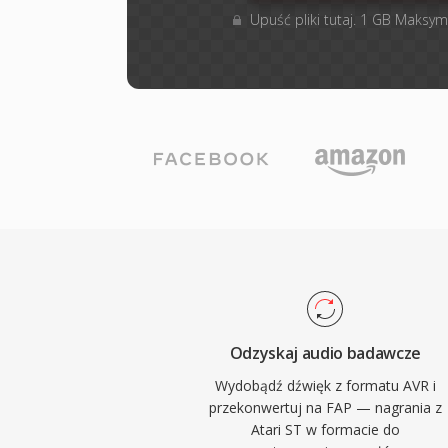
Upuść pliki tutaj. 1 GB Maksym
Odzyskaj audio badawcze
Wydobądź dźwięk z formatu AVR i
przekonwertuj na FAP — nagrania z
Atari ST w formacie do