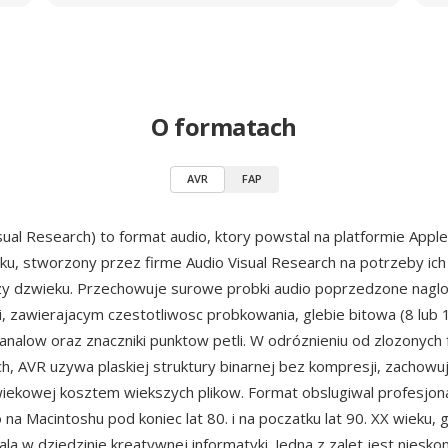
O formatach
AVR
FAP
sual Research) to format audio, ktory powstal na platformie Appl
ku, stworzony przez firme Audio Visual Research na potrzeby ich
ezy dzwieku. Przechowuje surowe probki audio poprzedzone nagl
ci, zawierajacym czestotliwosc probkowania, glebie bitowa (8 lub 
kanalow oraz znaczniki punktow petli. W odróznieniu od zlozonyc
, AVR uzywa plaskiej struktury binarnej bez kompresji, zachowuj
zwiekowej kosztem wiekszych plikow. Format obslugiwal profesjon
 na Macintoshu pod koniec lat 80. i na poczatku lat 90. XX wieku, 
a w dziedzinie kreatywnej informatyki. Jedna z zalet jest nies