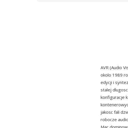
AVR (Audio Vi
okolo 1989 ro
edycji i synt
stalej dlugos
konfiguracje 
kontenerowych
jakosc fali d
robocze audio
Mac dominowal