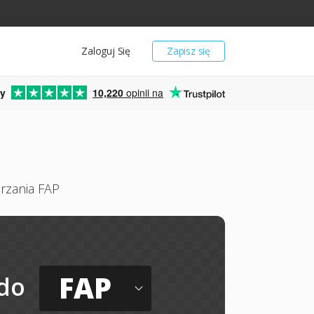
Zaloguj Się
Zapisz się
y
10,220
opinii na
arzania FAP
FAP
do