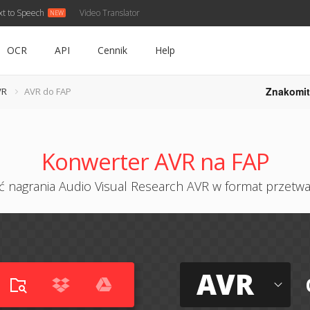
xt to Speech
Video Translator
OCR
API
Cennik
Help
Znakomit
VR
AVR do FAP
Konwerter AVR na FAP
ć nagrania Audio Visual Research AVR w format przetw
AVR