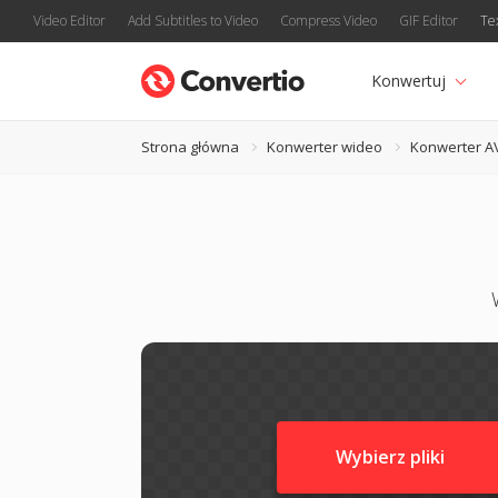
Video Editor
Add Subtitles to Video
Compress Video
GIF Editor
Te
Konwertuj
Strona główna
Konwerter wideo
Konwerter A
Wybierz pliki