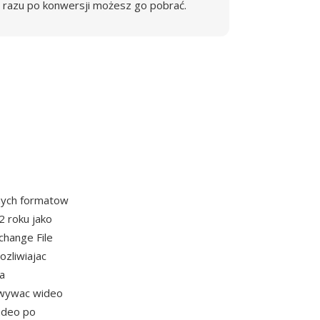
razu po konwersji możesz go pobrać.
lnych formatow
2 roku jako
change File
ozliwiajac
a
owywac wideo
ndeo po