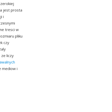
szerokiej
a jest prosta
i i
oczesnymi
ne tresci w
rozmiaru pliku
ek czy
zaly
ze liczy
nawalnych
e mediow i