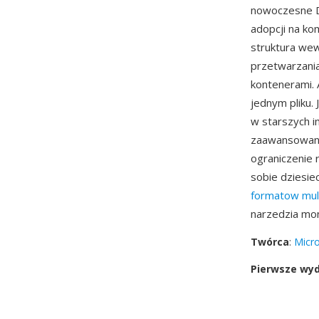
nowoczesne Di
adopcji na ko
struktura wew
przetwarzani
kontenerami. 
jednym pliku. 
w starszych i
zaawansowany
ograniczenie 
sobie dziesie
formatow mul
narzedzia mo
Twórca
:
Micro
Pierwsze wy