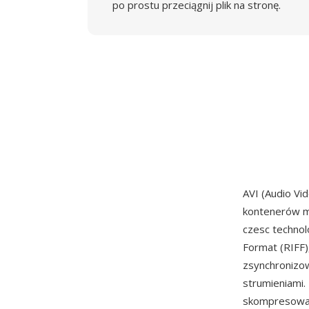
po prostu przeciągnij plik na stronę.
AVI (Audio Vi
kontenerów m
czesc technol
Format (RIFF)
zsynchronizo
strumieniami.
skompresowan