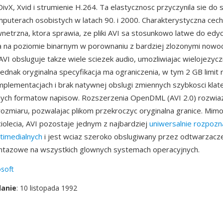
vX, Xvid i strumienie H.264. Ta elastycznosc przyczynila sie do 
mputerach osobistych w latach 90. i 2000. Charakterystyczna cech
netrzna, ktora sprawia, ze pliki AVI sa stosunkowo latwe do edycj
a na poziomie binarnym w porownaniu z bardziej zlozonymi now
AVI obsluguje takze wiele sciezek audio, umozliwiajac wielojezycz
Jednak oryginalna specyfikacja ma ograniczenia, w tym 2 GB limit 
mplementacjach i brak natywnej obslugi zmiennych szybkosci klat
ch formatow napisow. Rozszerzenia OpenDML (AVI 2.0) rozwia
rozmiaru, pozwalajac plikom przekroczyc oryginalna granice. Mimo 
ciolecia, AVI pozostaje jednym z najbardziej
uniwersalnie rozpoz
timedialnych
i jest wciaz szeroko obslugiwany przez odtwarzacz
ntazowe na wszystkich glownych systemach operacyjnych.
soft
danie
: 10 listopada 1992