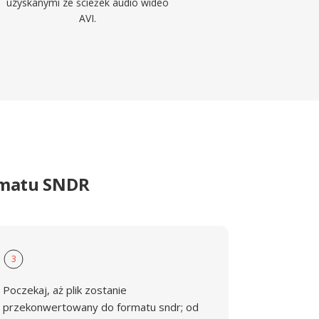
uzyskanymi ze ścieżek audio wideo
AVI.
rmatu SNDR
3
Poczekaj, aż plik zostanie
przekonwertowany do formatu sndr; od