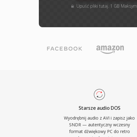
Upuść pliki tutaj. 1 GB Maksym
Starsze audio DOS
Wyodrębnij audio z AVI i zapisz jako
SNDR — autentyczny wczesny
format dźwiękowy PC do retro