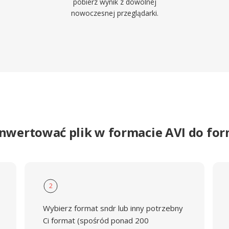
pobierz wynik z dowolnej
nowoczesnej przeglądarki.
onwertować plik w formacie AVI do fo
2
Wybierz format sndr lub inny potrzebny
Ci format (spośród ponad 200