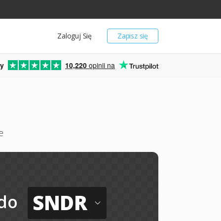
Zaloguj Się
Zapisz się
y
10,220
opinii na
e
SNDR
do