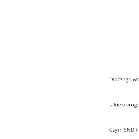
Dlaczego wa
Jakie opro
Czym SNDR r