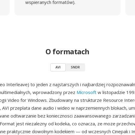
wspieranych formatów).
O formatach
AVI
SNDR
deo Interleave) to jeden z najstarszych i najbardziej rozpoznawa
ultimedialnych, wprowadzony przez
Microsoft
w listopadzie 199
ogii Video for Windows. Zbudowany na strukturze Resource Inter
, AVI przeplata dane audio i wideo w naprzemiennych blokach, um
wane odtwarzanie bez koniecznosci zaawansowanego zarzadzani
 Format jest niezalezny od kodeka, co oznacza, ze moze przech
e praktycznie dowolnym kodekiem — od wczesnych Cinepak i I