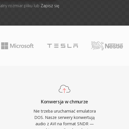
alny rozmiar pliku lub
Zapisz się
Konwersja w chmurze
Nie trzeba uruchamiać emulatora
DOS. Nasze serwery konwertują
audio z AVI na format SNDR —