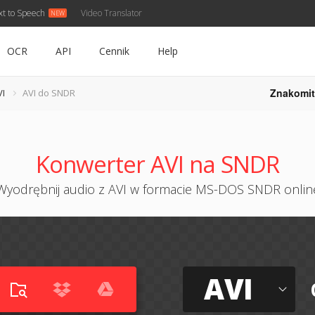
xt to Speech
Video Translator
OCR
API
Cennik
Help
Znakomit
VI
AVI do SNDR
Konwerter AVI na SNDR
Wyodrębnij audio z AVI w formacie MS-DOS SNDR onlin
AVI